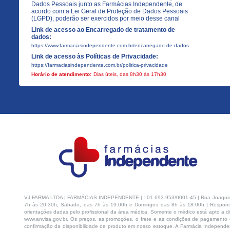
Dados Pessoais junto as Farmácias Independente, de
acordo com a Lei Geral de Proteção de Dados Pessoais
(LGPD), poderão ser exercidos por meio desse canal
Link de acesso ao Encarregado de tratamento de
dados:
https://www.farmaciasindependente.com.br/encarregado-de-dados
Link de acesso às Políticas de Privacidade:
https://farmaciasindependente.com.br/politica-privacidade
Horário de atendimento:
Dias úteis, das 8h30 às 17h30
VJ FARMA LTDA | FARMÁCIAS INDEPENDENTE | : 01.693.953/0001-45 | Rua Joaquim Na
7h às 20:30h, Sábado, das 7h às 19:00h e Domingos das 8h às 18:00h | Respons
orientações dadas pelo profissional da área médica. Somente o médico está apto a di
www.anvisa.gov.br. Os preços, as promoções, o frete e as condições de pagamento d
confirmação da disponibilidade de produto em nosso estoque. A Farmácia Independen