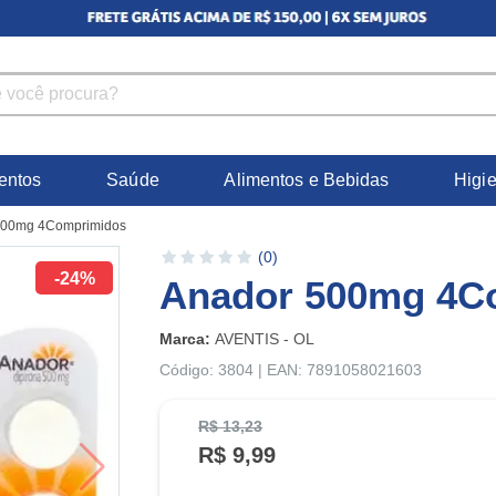
entos
Saúde
Alimentos e Bebidas
Higi
500mg 4Comprimidos
(0)
-24%
Anador 500mg 4C
Marca:
AVENTIS - OL
Código: 3804 | EAN: 7891058021603
R$ 13,23
R$ 9,99