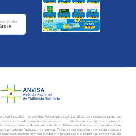
s 7h00 às 22h00 | Televendas (WhatsApp): 81 97120-2924, De segunda a sexta, das
 devem ser usadas para automedicação e não substituem, em hipótese alguma, as
intomas, um médico deverá ser consultado. Maiores esclarecimentos, consultar o site:
 apresentado na finalização da compra. Todos os pedidos efetuados estão sujeitos à
lizar suas compras com tranquilidade. A privacidade e a segurança dos clientes são