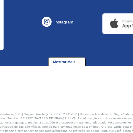
Instagram
Mostrar Mais
buco, 330, | Graças | Recife (PE) | CEP 52.011-000 | Horário de Atendimento: Seg à Sáb da
ável Técnico: BRUNNO TAVARES DE FRANÇA SILVA. As informações contidas neste site não
agnosticar qualquer problema de saúde e prescrever o tratamento adequado. Ao persistirem os s
ivulgado no site são válidos apenas para compras feitas pela internet. O preço válido será o
te trabalha com as tecnologias mais avançadas de proteção de dados, para que você possa rea