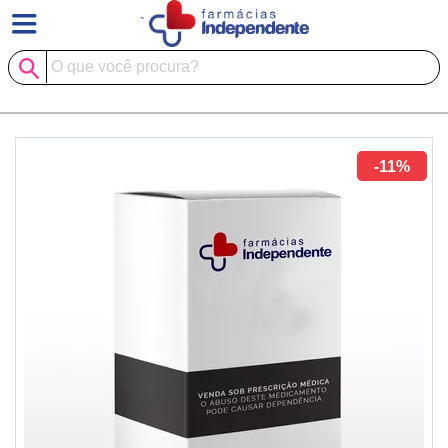
`
-11%