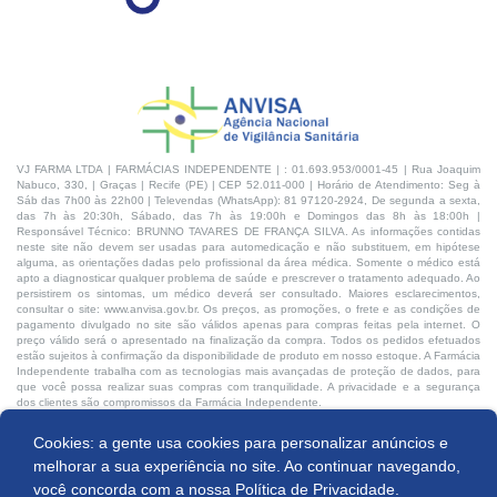
VJ FARMA LTDA | FARMÁCIAS INDEPENDENTE | : 01.693.953/0001-45 | Rua Joaquim
Nabuco, 330, | Graças | Recife (PE) | CEP 52.011-000 | Horário de Atendimento: Seg à
Sáb das 7h00 às 22h00 | Televendas (WhatsApp): 81 97120-2924, De segunda a sexta,
das 7h às 20:30h, Sábado, das 7h às 19:00h e Domingos das 8h às 18:00h |
Responsável Técnico: BRUNNO TAVARES DE FRANÇA SILVA. As informações contidas
neste site não devem ser usadas para automedicação e não substituem, em hipótese
alguma, as orientações dadas pelo profissional da área médica. Somente o médico está
apto a diagnosticar qualquer problema de saúde e prescrever o tratamento adequado. Ao
persistirem os sintomas, um médico deverá ser consultado. Maiores esclarecimentos,
consultar o site: www.anvisa.gov.br. Os preços, as promoções, o frete e as condições de
pagamento divulgado no site são válidos apenas para compras feitas pela internet. O
preço válido será o apresentado na finalização da compra. Todos os pedidos efetuados
estão sujeitos à confirmação da disponibilidade de produto em nosso estoque. A Farmácia
Independente trabalha com as tecnologias mais avançadas de proteção de dados, para
que você possa realizar suas compras com tranquilidade. A privacidade e a segurança
dos clientes são compromissos da Farmácia Independente.
Cookies: a gente usa cookies para personalizar anúncios e
Desenvolvido por:
Produto indisponível
melhorar a sua experiência no site. Ao continuar navegando,
você concorda com a nossa
Política de Privacidade.