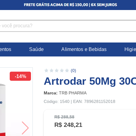
entos
Saúde
Alimentos e Bebidas
Higi
(0)
-14%
Artrodar 50Mg 30
Marca:
TRB PHARMA
Código: 1540 | EAN: 7896281152018
R$ 288,58
R$ 248,21