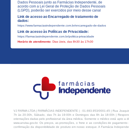
Dados Pessoais junto as Farmácias Independente, de
acordo com a Lei Geral de Proteção de Dados Pessoais
(LGPD), poderão ser exercidos por meio desse canal
Link de acesso ao Encarregado de tratamento de
dados:
https://www.farmaciasindependente.com.br/encarregado-de-dados
Link de acesso às Políticas de Privacidade:
https://farmaciasindependente.com.br/politica-privacidade
Horário de atendimento:
Dias úteis, das 8h30 às 17h30
VJ FARMA LTDA | FARMÁCIAS INDEPENDENTE | : 01.693.953/0001-45 | Rua Joaquim Na
7h às 20:30h, Sábado, das 7h às 19:00h e Domingos das 8h às 18:00h | Respons
orientações dadas pelo profissional da área médica. Somente o médico está apto a di
www.anvisa.gov.br. Os preços, as promoções, o frete e as condições de pagamento d
confirmação da disponibilidade de produto em nosso estoque. A Farmácia Independen