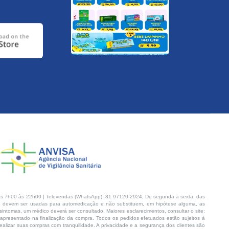
s 7h00 às 22h00 | Televendas (WhatsApp): 81 97120-2924, De segunda a sexta, das
 devem ser usadas para automedicação e não substituem, em hipótese alguma, as
intomas, um médico deverá ser consultado. Maiores esclarecimentos, consultar o site:
 apresentado na finalização da compra. Todos os pedidos efetuados estão sujeitos à
lizar suas compras com tranquilidade. A privacidade e a segurança dos clientes são