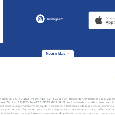
Instagram
Mostrar Mais
buco, 330, | Graças | Recife (PE) | CEP 52.011-000 | Horário de Atendimento: Seg à Sáb da
ável Técnico: BRUNNO TAVARES DE FRANÇA SILVA. As informações contidas neste site não
agnosticar qualquer problema de saúde e prescrever o tratamento adequado. Ao persistirem os s
ivulgado no site são válidos apenas para compras feitas pela internet. O preço válido será o
te trabalha com as tecnologias mais avançadas de proteção de dados, para que você possa rea