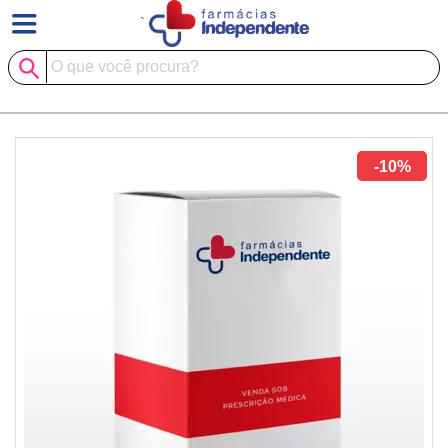
`
-10%