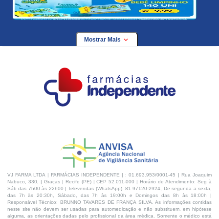
Mostrar Mais
VJ FARMA LTDA | FARMÁCIAS INDEPENDENTE | : 01.693.953/0001-45 | Rua Joaquim
Nabuco, 330, | Graças | Recife (PE) | CEP 52.011-000 | Horário de Atendimento: Seg à
Sáb das 7h00 às 22h00 | Televendas (WhatsApp): 81 97120-2924, De segunda a sexta,
das 7h às 20:30h, Sábado, das 7h às 19:00h e Domingos das 8h às 18:00h |
Responsável Técnico: BRUNNO TAVARES DE FRANÇA SILVA. As informações contidas
neste site não devem ser usadas para automedicação e não substituem, em hipótese
alguma, as orientações dadas pelo profissional da área médica. Somente o médico está