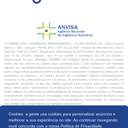
VJ FARMA LTDA | FARMÁCIAS INDEPENDENTE | : 01.693.953/0001-45 | Rua Joaquim
Nabuco, 330, | Graças | Recife (PE) | CEP 52.011-000 | Horário de Atendimento: Seg à
Sáb das 7h00 às 22h00 | Televendas (WhatsApp): 81 97120-2924, De segunda a sexta,
das 7h às 20:30h, Sábado, das 7h às 19:00h e Domingos das 8h às 18:00h |
Responsável Técnico: BRUNNO TAVARES DE FRANÇA SILVA. As informações contidas
neste site não devem ser usadas para automedicação e não substituem, em hipótese
alguma, as orientações dadas pelo profissional da área médica. Somente o médico está
apto a diagnosticar qualquer problema de saúde e prescrever o tratamento adequado. Ao
persistirem os sintomas, um médico deverá ser consultado. Maiores esclarecimentos,
consultar o site: www.anvisa.gov.br. Os preços, as promoções, o frete e as condições de
pagamento divulgado no site são válidos apenas para compras feitas pela internet. O
preço válido será o apresentado na finalização da compra. Todos os pedidos efetuados
estão sujeitos à confirmação da disponibilidade de produto em nosso estoque. A Farmácia
Independente trabalha com as tecnologias mais avançadas de proteção de dados, para
que você possa realizar suas compras com tranquilidade. A privacidade e a segurança
dos clientes são compromissos da Farmácia Independente.
Cookies: a gente usa cookies para personalizar anúncios e
Desenvolvido por:
Produto indisponível
melhorar a sua experiência no site. Ao continuar navegando,
você concorda com a nossa
Política de Privacidade.