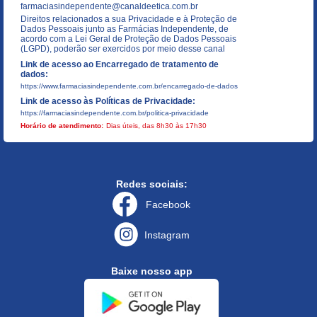
farmaciasindependente@canaldeetica.com.br
Direitos relacionados a sua Privacidade e à Proteção de
Dados Pessoais junto as Farmácias Independente, de
acordo com a Lei Geral de Proteção de Dados Pessoais
(LGPD), poderão ser exercidos por meio desse canal
Link de acesso ao Encarregado de tratamento de
dados:
https://www.farmaciasindependente.com.br/encarregado-de-dados
Link de acesso às Políticas de Privacidade:
https://farmaciasindependente.com.br/politica-privacidade
Horário de atendimento:
Dias úteis, das 8h30 às 17h30
Redes sociais:
Facebook
Instagram
Baixe nosso app