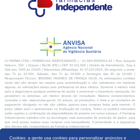
VJ FARMA LTDA | FARMÁCIAS INDEPENDENTE | : 01.693.953/0001-45 | Rua Joaquim
Nabuco, 330, | Graças | Recife (PE) | CEP 52.011-000 | Horário de Atendimento: Seg à
Sáb das 7h00 às 22h00 | Televendas (WhatsApp): 81 97120-2924, De segunda a sexta,
das 7h às 20:30h, Sábado, das 7h às 19:00h e Domingos das 8h às 18:00h |
Responsável Técnico: BRUNNO TAVARES DE FRANÇA SILVA. As informações contidas
neste site não devem ser usadas para automedicação e não substituem, em hipótese
alguma, as orientações dadas pelo profissional da área médica. Somente o médico está
apto a diagnosticar qualquer problema de saúde e prescrever o tratamento adequado. Ao
persistirem os sintomas, um médico deverá ser consultado. Maiores esclarecimentos,
consultar o site: www.anvisa.gov.br. Os preços, as promoções, o frete e as condições de
pagamento divulgado no site são válidos apenas para compras feitas pela internet. O
preço válido será o apresentado na finalização da compra. Todos os pedidos efetuados
estão sujeitos à confirmação da disponibilidade de produto em nosso estoque. A Farmácia
Independente trabalha com as tecnologias mais avançadas de proteção de dados, para
que você possa realizar suas compras com tranquilidade. A privacidade e a segurança
dos clientes são compromissos da Farmácia Independente.
Cookies: a gente usa cookies para personalizar anúncios e