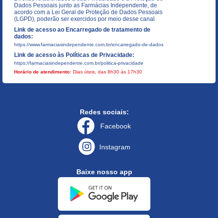
Dados Pessoais junto as Farmácias Independente, de
acordo com a Lei Geral de Proteção de Dados Pessoais
(LGPD), poderão ser exercidos por meio desse canal
Link de acesso ao Encarregado de tratamento de
dados:
https://www.farmaciasindependente.com.br/encarregado-de-dados
Link de acesso às Políticas de Privacidade:
https://farmaciasindependente.com.br/politica-privacidade
Horário de atendimento:
Dias úteis, das 8h30 às 17h30
Redes sociais:
Facebook
Instagram
Baixe nosso app