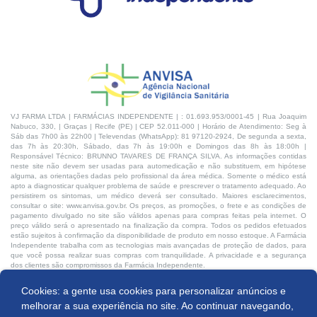
VJ FARMA LTDA | FARMÁCIAS INDEPENDENTE | : 01.693.953/0001-45 | Rua Joaquim
Nabuco, 330, | Graças | Recife (PE) | CEP 52.011-000 | Horário de Atendimento: Seg à
Sáb das 7h00 às 22h00 | Televendas (WhatsApp): 81 97120-2924, De segunda a sexta,
das 7h às 20:30h, Sábado, das 7h às 19:00h e Domingos das 8h às 18:00h |
Responsável Técnico: BRUNNO TAVARES DE FRANÇA SILVA. As informações contidas
neste site não devem ser usadas para automedicação e não substituem, em hipótese
alguma, as orientações dadas pelo profissional da área médica. Somente o médico está
apto a diagnosticar qualquer problema de saúde e prescrever o tratamento adequado. Ao
persistirem os sintomas, um médico deverá ser consultado. Maiores esclarecimentos,
consultar o site: www.anvisa.gov.br. Os preços, as promoções, o frete e as condições de
pagamento divulgado no site são válidos apenas para compras feitas pela internet. O
preço válido será o apresentado na finalização da compra. Todos os pedidos efetuados
estão sujeitos à confirmação da disponibilidade de produto em nosso estoque. A Farmácia
Independente trabalha com as tecnologias mais avançadas de proteção de dados, para
que você possa realizar suas compras com tranquilidade. A privacidade e a segurança
dos clientes são compromissos da Farmácia Independente.
Cookies: a gente usa cookies para personalizar anúncios e
Desenvolvido por:
Comprar
melhorar a sua experiência no site. Ao continuar navegando,