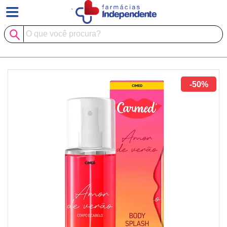
`
-50%