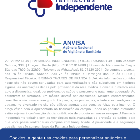
VJ FARMA LTDA | FARMÁCIAS INDEPENDENTE | : 01.693.953/0001-45 | Rua Joaquim
Nabuco, 330, | Graças | Recife (PE) | CEP 52.011-000 | Horário de Atendimento: Seg à
Sáb das 7h00 às 22h00 | Televendas (WhatsApp): 81 97120-2924, De segunda a sexta,
das 7h às 20:30h, Sábado, das 7h às 19:00h e Domingos das 8h às 18:00h |
Responsável Técnico: BRUNNO TAVARES DE FRANÇA SILVA. As informações contidas
neste site não devem ser usadas para automedicação e não substituem, em hipótese
alguma, as orientações dadas pelo profissional da área médica. Somente o médico está
apto a diagnosticar qualquer problema de saúde e prescrever o tratamento adequado. Ao
persistirem os sintomas, um médico deverá ser consultado. Maiores esclarecimentos,
consultar o site: www.anvisa.gov.br. Os preços, as promoções, o frete e as condições de
pagamento divulgado no site são válidos apenas para compras feitas pela internet. O
preço válido será o apresentado na finalização da compra. Todos os pedidos efetuados
estão sujeitos à confirmação da disponibilidade de produto em nosso estoque. A Farmácia
Independente trabalha com as tecnologias mais avançadas de proteção de dados, para
que você possa realizar suas compras com tranquilidade. A privacidade e a segurança
dos clientes são compromissos da Farmácia Independente.
Cookies: a gente usa cookies para personalizar anúncios e