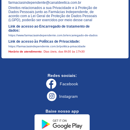
farmaciasindependente@canaldeetica.com.br
Direitos relacionados a sua Privacidade e à Proteção de
Dados Pessoais junto as Farmácias Independente, de
acordo com a Lei Geral de Proteção de Dados Pessoais
(LGPD), poderão ser exercidos por meio desse canal
Link de acesso ao Encarregado de tratamento de
dados:
https://www.farmaciasindependente.com.br/encarregado-de-dados
Link de acesso às Políticas de Privacidade:
https://farmaciasindependente.com.br/politica-privacidade
Horário de atendimento:
Dias úteis, das 8h30 às 17h30
Redes sociais:
Facebook
Instagram
Baixe nosso app