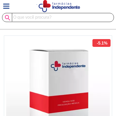
`
-5.1%