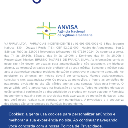
VJ FARMA LTDA | FARMÁCIAS INDEPENDENTE | : 01.693.953/0001-45 | Rua Joaquim
Nabuco, 330, | Graças | Recife (PE) | CEP 52.011-000 | Horário de Atendimento: Seg à
Sáb das 7h00 às 22h00 | Televendas (WhatsApp): 81 97120-2924, De segunda a sexta,
das 7h às 20:30h, Sábado, das 7h às 19:00h e Domingos das 8h às 18:00h |
Responsável Técnico: BRUNNO TAVARES DE FRANÇA SILVA. As informações contidas
neste site não devem ser usadas para automedicação e não substituem, em hipótese
alguma, as orientações dadas pelo profissional da área médica. Somente o médico está
apto a diagnosticar qualquer problema de saúde e prescrever o tratamento adequado. Ao
persistirem os sintomas, um médico deverá ser consultado. Maiores esclarecimentos,
consultar o site: www.anvisa.gov.br. Os preços, as promoções, o frete e as condições de
pagamento divulgado no site são válidos apenas para compras feitas pela internet. O
preço válido será o apresentado na finalização da compra. Todos os pedidos efetuados
estão sujeitos à confirmação da disponibilidade de produto em nosso estoque. A Farmácia
Independente trabalha com as tecnologias mais avançadas de proteção de dados, para
que você possa realizar suas compras com tranquilidade. A privacidade e a segurança
dos clientes são compromissos da Farmácia Independente.
Cookies: a gente usa cookies para personalizar anúncios e
Desenvolvido por:
Produto indisponível
melhorar a sua experiência no site. Ao continuar navegando,
você concorda com a nossa
Política de Privacidade.