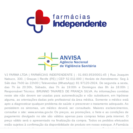
VJ FARMA LTDA | FARMÁCIAS INDEPENDENTE | : 01.693.953/0001-45 | Rua Joaquim
Nabuco, 330, | Graças | Recife (PE) | CEP 52.011-000 | Horário de Atendimento: Seg à
Sáb das 7h00 às 22h00 | Televendas (WhatsApp): 81 97120-2924, De segunda a sexta,
das 7h às 20:30h, Sábado, das 7h às 19:00h e Domingos das 8h às 18:00h |
Responsável Técnico: BRUNNO TAVARES DE FRANÇA SILVA. As informações contidas
neste site não devem ser usadas para automedicação e não substituem, em hipótese
alguma, as orientações dadas pelo profissional da área médica. Somente o médico está
apto a diagnosticar qualquer problema de saúde e prescrever o tratamento adequado. Ao
persistirem os sintomas, um médico deverá ser consultado. Maiores esclarecimentos,
consultar o site: www.anvisa.gov.br. Os preços, as promoções, o frete e as condições de
pagamento divulgado no site são válidos apenas para compras feitas pela internet. O
preço válido será o apresentado na finalização da compra. Todos os pedidos efetuados
estão sujeitos à confirmação da disponibilidade de produto em nosso estoque. A Farmácia
Independente trabalha com as tecnologias mais avançadas de proteção de dados, para
que você possa realizar suas compras com tranquilidade. A privacidade e a segurança