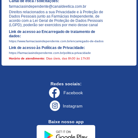
Canal de ética / solicitações:
farmaciasindependente@canaldeetica.com.br
Direitos relacionados a sua Privacidade e à Proteção de
Dados Pessoais junto as Farmácias Independente, de
acordo com a Lei Geral de Proteção de Dados Pessoais
(LGPD), poderão ser exercidos por meio desse canal
Link de acesso ao Encarregado de tratamento de
dados:
https://www.farmaciasindependente.com.br/encarregado-de-dados
Link de acesso às Políticas de Privacidade:
https://farmaciasindependente.com.br/politica-privacidade
Horário de atendimento:
Dias úteis, das 8h30 às 17h30
Redes sociais:
Facebook
Instagram
Baixe nosso app