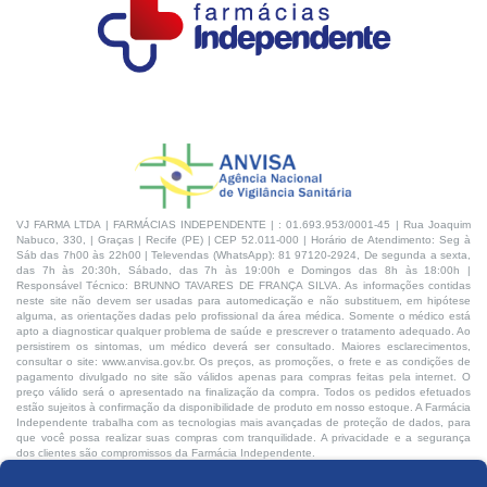
VJ FARMA LTDA | FARMÁCIAS INDEPENDENTE | : 01.693.953/0001-45 | Rua Joaquim
Nabuco, 330, | Graças | Recife (PE) | CEP 52.011-000 | Horário de Atendimento: Seg à
Sáb das 7h00 às 22h00 | Televendas (WhatsApp): 81 97120-2924, De segunda a sexta,
das 7h às 20:30h, Sábado, das 7h às 19:00h e Domingos das 8h às 18:00h |
Responsável Técnico: BRUNNO TAVARES DE FRANÇA SILVA. As informações contidas
neste site não devem ser usadas para automedicação e não substituem, em hipótese
alguma, as orientações dadas pelo profissional da área médica. Somente o médico está
apto a diagnosticar qualquer problema de saúde e prescrever o tratamento adequado. Ao
persistirem os sintomas, um médico deverá ser consultado. Maiores esclarecimentos,
consultar o site: www.anvisa.gov.br. Os preços, as promoções, o frete e as condições de
pagamento divulgado no site são válidos apenas para compras feitas pela internet. O
preço válido será o apresentado na finalização da compra. Todos os pedidos efetuados
estão sujeitos à confirmação da disponibilidade de produto em nosso estoque. A Farmácia
Independente trabalha com as tecnologias mais avançadas de proteção de dados, para
que você possa realizar suas compras com tranquilidade. A privacidade e a segurança
dos clientes são compromissos da Farmácia Independente.