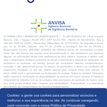
VJ FARMA LTDA | FARMÁCIAS INDEPENDENTE | : 01.693.953/0001-45 | Rua Joaquim
Nabuco, 330, | Graças | Recife (PE) | CEP 52.011-000 | Horário de Atendimento: Seg à
Sáb das 7h00 às 22h00 | Televendas (WhatsApp): 81 97120-2924, De segunda a sexta,
das 7h às 20:30h, Sábado, das 7h às 19:00h e Domingos das 8h às 18:00h |
Responsável Técnico: BRUNNO TAVARES DE FRANÇA SILVA. As informações contidas
neste site não devem ser usadas para automedicação e não substituem, em hipótese
alguma, as orientações dadas pelo profissional da área médica. Somente o médico está
apto a diagnosticar qualquer problema de saúde e prescrever o tratamento adequado. Ao
persistirem os sintomas, um médico deverá ser consultado. Maiores esclarecimentos,
consultar o site: www.anvisa.gov.br. Os preços, as promoções, o frete e as condições de
pagamento divulgado no site são válidos apenas para compras feitas pela internet. O
preço válido será o apresentado na finalização da compra. Todos os pedidos efetuados
estão sujeitos à confirmação da disponibilidade de produto em nosso estoque. A Farmácia
Independente trabalha com as tecnologias mais avançadas de proteção de dados, para
que você possa realizar suas compras com tranquilidade. A privacidade e a segurança
dos clientes são compromissos da Farmácia Independente.
Cookies: a gente usa cookies para personalizar anúncios e
Desenvolvido por:
Produto indisponível
melhorar a sua experiência no site. Ao continuar navegando,
você concorda com a nossa
Política de Privacidade.