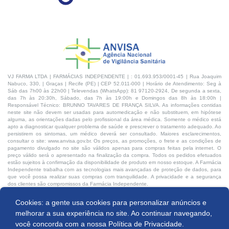
VJ FARMA LTDA | FARMÁCIAS INDEPENDENTE | : 01.693.953/0001-45 | Rua Joaquim
Nabuco, 330, | Graças | Recife (PE) | CEP 52.011-000 | Horário de Atendimento: Seg à
Sáb das 7h00 às 22h00 | Televendas (WhatsApp): 81 97120-2924, De segunda a sexta,
das 7h às 20:30h, Sábado, das 7h às 19:00h e Domingos das 8h às 18:00h |
Responsável Técnico: BRUNNO TAVARES DE FRANÇA SILVA. As informações contidas
neste site não devem ser usadas para automedicação e não substituem, em hipótese
alguma, as orientações dadas pelo profissional da área médica. Somente o médico está
apto a diagnosticar qualquer problema de saúde e prescrever o tratamento adequado. Ao
persistirem os sintomas, um médico deverá ser consultado. Maiores esclarecimentos,
consultar o site: www.anvisa.gov.br. Os preços, as promoções, o frete e as condições de
pagamento divulgado no site são válidos apenas para compras feitas pela internet. O
preço válido será o apresentado na finalização da compra. Todos os pedidos efetuados
estão sujeitos à confirmação da disponibilidade de produto em nosso estoque. A Farmácia
Independente trabalha com as tecnologias mais avançadas de proteção de dados, para
que você possa realizar suas compras com tranquilidade. A privacidade e a segurança
dos clientes são compromissos da Farmácia Independente.
Cookies: a gente usa cookies para personalizar anúncios e
Desenvolvido por:
Comprar
melhorar a sua experiência no site. Ao continuar navegando,
você concorda com a nossa
Política de Privacidade.