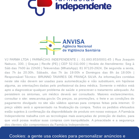
VJ FARMA LTDA | FARMÁCIAS INDEPENDENTE | : 01.693.953/0001-45 | Rua Joaquim
Nabuco, 330, | Graças | Recife (PE) | CEP 52.011-000 | Horário de Atendimento: Seg à
Sáb das 7h00 às 22h00 | Televendas (WhatsApp): 81 97120-2924, De segunda a sexta,
das 7h às 20:30h, Sábado, das 7h às 19:00h e Domingos das 8h às 18:00h |
Responsável Técnico: BRUNNO TAVARES DE FRANÇA SILVA. As informações contidas
neste site não devem ser usadas para automedicação e não substituem, em hipótese
alguma, as orientações dadas pelo profissional da área médica. Somente o médico está
apto a diagnosticar qualquer problema de saúde e prescrever o tratamento adequado. Ao
persistirem os sintomas, um médico deverá ser consultado. Maiores esclarecimentos,
consultar o site: www.anvisa.gov.br. Os preços, as promoções, o frete e as condições de
pagamento divulgado no site são válidos apenas para compras feitas pela internet. O
preço válido será o apresentado na finalização da compra. Todos os pedidos efetuados
estão sujeitos à confirmação da disponibilidade de produto em nosso estoque. A Farmácia
Independente trabalha com as tecnologias mais avançadas de proteção de dados, para
que você possa realizar suas compras com tranquilidade. A privacidade e a segurança
dos clientes são compromissos da Farmácia Independente.
Cookies: a gente usa cookies para personalizar anúncios e
Desenvolvido por: