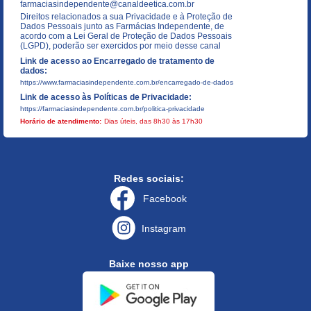
farmaciasindependente@canaldeetica.com.br
Direitos relacionados a sua Privacidade e à Proteção de
Dados Pessoais junto as Farmácias Independente, de
acordo com a Lei Geral de Proteção de Dados Pessoais
(LGPD), poderão ser exercidos por meio desse canal
Link de acesso ao Encarregado de tratamento de
dados:
https://www.farmaciasindependente.com.br/encarregado-de-dados
Link de acesso às Políticas de Privacidade:
https://farmaciasindependente.com.br/politica-privacidade
Horário de atendimento:
Dias úteis, das 8h30 às 17h30
Redes sociais:
Facebook
Instagram
Baixe nosso app