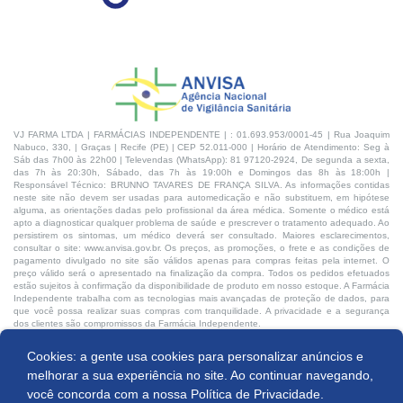
VJ FARMA LTDA | FARMÁCIAS INDEPENDENTE | : 01.693.953/0001-45 | Rua Joaquim
Nabuco, 330, | Graças | Recife (PE) | CEP 52.011-000 | Horário de Atendimento: Seg à
Sáb das 7h00 às 22h00 | Televendas (WhatsApp): 81 97120-2924, De segunda a sexta,
das 7h às 20:30h, Sábado, das 7h às 19:00h e Domingos das 8h às 18:00h |
Responsável Técnico: BRUNNO TAVARES DE FRANÇA SILVA. As informações contidas
neste site não devem ser usadas para automedicação e não substituem, em hipótese
alguma, as orientações dadas pelo profissional da área médica. Somente o médico está
apto a diagnosticar qualquer problema de saúde e prescrever o tratamento adequado. Ao
persistirem os sintomas, um médico deverá ser consultado. Maiores esclarecimentos,
consultar o site: www.anvisa.gov.br. Os preços, as promoções, o frete e as condições de
pagamento divulgado no site são válidos apenas para compras feitas pela internet. O
preço válido será o apresentado na finalização da compra. Todos os pedidos efetuados
estão sujeitos à confirmação da disponibilidade de produto em nosso estoque. A Farmácia
Independente trabalha com as tecnologias mais avançadas de proteção de dados, para
que você possa realizar suas compras com tranquilidade. A privacidade e a segurança
dos clientes são compromissos da Farmácia Independente.
Cookies: a gente usa cookies para personalizar anúncios e
Desenvolvido por:
Comprar
melhorar a sua experiência no site. Ao continuar navegando,
você concorda com a nossa
Política de Privacidade.