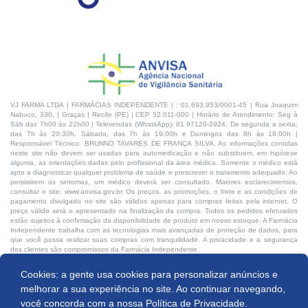
VJ FARMA LTDA | FARMÁCIAS INDEPENDENTE | : 01.693.953/0001-45 | Rua Joaquim
Nabuco, 330, | Graças | Recife (PE) | CEP 52.011-000 | Horário de Atendimento: Seg à
Sáb das 7h00 às 22h00 | Televendas (WhatsApp): 81 97120-2924, De segunda a sexta,
das 7h às 20:30h, Sábado, das 7h às 19:00h e Domingos das 8h às 18:00h |
Responsável Técnico: BRUNNO TAVARES DE FRANÇA SILVA. As informações contidas
neste site não devem ser usadas para automedicação e não substituem, em hipótese
alguma, as orientações dadas pelo profissional da área médica. Somente o médico está
apto a diagnosticar qualquer problema de saúde e prescrever o tratamento adequado. Ao
persistirem os sintomas, um médico deverá ser consultado. Maiores esclarecimentos,
consultar o site: www.anvisa.gov.br. Os preços, as promoções, o frete e as condições de
pagamento divulgado no site são válidos apenas para compras feitas pela internet. O
preço válido será o apresentado na finalização da compra. Todos os pedidos efetuados
estão sujeitos à confirmação da disponibilidade de produto em nosso estoque. A Farmácia
Independente trabalha com as tecnologias mais avançadas de proteção de dados, para
que você possa realizar suas compras com tranquilidade. A privacidade e a segurança
dos clientes são compromissos da Farmácia Independente.
Cookies: a gente usa cookies para personalizar anúncios e
Desenvolvido por:
Produto indisponível
melhorar a sua experiência no site. Ao continuar navegando,
você concorda com a nossa
Política de Privacidade.