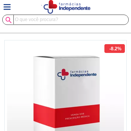
`
-8.2%