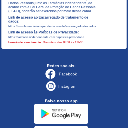
Dados Pessoais junto as Farmácias Independente, de
acordo com a Lei Geral de Proteção de Dados Pessoais
(LGPD), poderão ser exercidos por meio desse canal
Link de acesso ao Encarregado de tratamento de
dados:
https://www.farmaciasindependente.com.br/encarregado-de-dados
Link de acesso às Políticas de Privacidade:
https://farmaciasindependente.com.br/politica-privacidade
Horário de atendimento:
Dias úteis, das 8h30 às 17h30
Redes sociais:
Facebook
Instagram
Baixe nosso app