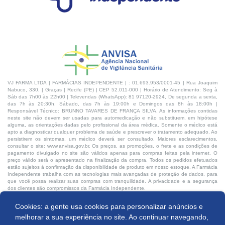
VJ FARMA LTDA | FARMÁCIAS INDEPENDENTE | : 01.693.953/0001-45 | Rua Joaquim
Nabuco, 330, | Graças | Recife (PE) | CEP 52.011-000 | Horário de Atendimento: Seg à
Sáb das 7h00 às 22h00 | Televendas (WhatsApp): 81 97120-2924, De segunda a sexta,
das 7h às 20:30h, Sábado, das 7h às 19:00h e Domingos das 8h às 18:00h |
Responsável Técnico: BRUNNO TAVARES DE FRANÇA SILVA. As informações contidas
neste site não devem ser usadas para automedicação e não substituem, em hipótese
alguma, as orientações dadas pelo profissional da área médica. Somente o médico está
apto a diagnosticar qualquer problema de saúde e prescrever o tratamento adequado. Ao
persistirem os sintomas, um médico deverá ser consultado. Maiores esclarecimentos,
consultar o site: www.anvisa.gov.br. Os preços, as promoções, o frete e as condições de
pagamento divulgado no site são válidos apenas para compras feitas pela internet. O
preço válido será o apresentado na finalização da compra. Todos os pedidos efetuados
estão sujeitos à confirmação da disponibilidade de produto em nosso estoque. A Farmácia
Independente trabalha com as tecnologias mais avançadas de proteção de dados, para
que você possa realizar suas compras com tranquilidade. A privacidade e a segurança
dos clientes são compromissos da Farmácia Independente.
Cookies: a gente usa cookies para personalizar anúncios e
Desenvolvido por:
Comprar
melhorar a sua experiência no site. Ao continuar navegando,