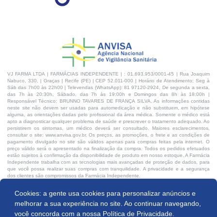
VJ FARMA LTDA | FARMÁCIAS INDEPENDENTE | : 01.693.953/0001-45 | Rua Joaquim
Nabuco, 330, | Graças | Recife (PE) | CEP 52.011-000 | Horário de Atendimento: Seg à
Sáb das 7h00 às 22h00 | Televendas (WhatsApp): 81 97120-2924, De segunda a sexta,
das 7h às 20:30h, Sábado, das 7h às 19:00h e Domingos das 8h às 18:00h |
Responsável Técnico: BRUNNO TAVARES DE FRANÇA SILVA. As informações contidas
neste site não devem ser usadas para automedicação e não substituem, em hipótese
alguma, as orientações dadas pelo profissional da área médica. Somente o médico está
apto a diagnosticar qualquer problema de saúde e prescrever o tratamento adequado. Ao
persistirem os sintomas, um médico deverá ser consultado. Maiores esclarecimentos,
consultar o site: www.anvisa.gov.br. Os preços, as promoções, o frete e as condições de
pagamento divulgado no site são válidos apenas para compras feitas pela internet. O
preço válido será o apresentado na finalização da compra. Todos os pedidos efetuados
estão sujeitos à confirmação da disponibilidade de produto em nosso estoque. A Farmácia
Independente trabalha com as tecnologias mais avançadas de proteção de dados, para
que você possa realizar suas compras com tranquilidade. A privacidade e a segurança
dos clientes são compromissos da Farmácia Independente.
Cookies: a gente usa cookies para personalizar anúncios e
Desenvolvido por:
Produto indisponível
melhorar a sua experiência no site. Ao continuar navegando,
você concorda com a nossa
Política de Privacidade.