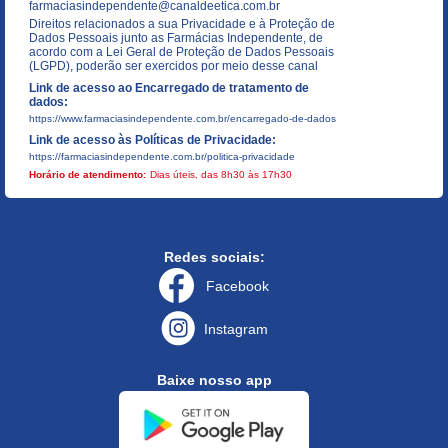
farmaciasindependente@canaldeetica.com.br
Direitos relacionados a sua Privacidade e à Proteção de
Dados Pessoais junto as Farmácias Independente, de
acordo com a Lei Geral de Proteção de Dados Pessoais
(LGPD), poderão ser exercidos por meio desse canal
Link de acesso ao Encarregado de tratamento de
dados:
https://www.farmaciasindependente.com.br/encarregado-de-dados
Link de acesso às Políticas de Privacidade:
https://farmaciasindependente.com.br/politica-privacidade
Horário de atendimento:
Dias úteis, das 8h30 às 17h30
Redes sociais:
Facebook
Instagram
Baixe nosso app