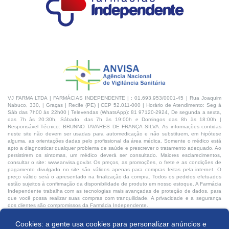
VJ FARMA LTDA | FARMÁCIAS INDEPENDENTE | : 01.693.953/0001-45 | Rua Joaquim
Nabuco, 330, | Graças | Recife (PE) | CEP 52.011-000 | Horário de Atendimento: Seg à
Sáb das 7h00 às 22h00 | Televendas (WhatsApp): 81 97120-2924, De segunda a sexta,
das 7h às 20:30h, Sábado, das 7h às 19:00h e Domingos das 8h às 18:00h |
Responsável Técnico: BRUNNO TAVARES DE FRANÇA SILVA. As informações contidas
neste site não devem ser usadas para automedicação e não substituem, em hipótese
alguma, as orientações dadas pelo profissional da área médica. Somente o médico está
apto a diagnosticar qualquer problema de saúde e prescrever o tratamento adequado. Ao
persistirem os sintomas, um médico deverá ser consultado. Maiores esclarecimentos,
consultar o site: www.anvisa.gov.br. Os preços, as promoções, o frete e as condições de
pagamento divulgado no site são válidos apenas para compras feitas pela internet. O
preço válido será o apresentado na finalização da compra. Todos os pedidos efetuados
estão sujeitos à confirmação da disponibilidade de produto em nosso estoque. A Farmácia
Independente trabalha com as tecnologias mais avançadas de proteção de dados, para
que você possa realizar suas compras com tranquilidade. A privacidade e a segurança
dos clientes são compromissos da Farmácia Independente.
Cookies: a gente usa cookies para personalizar anúncios e
Desenvolvido por: