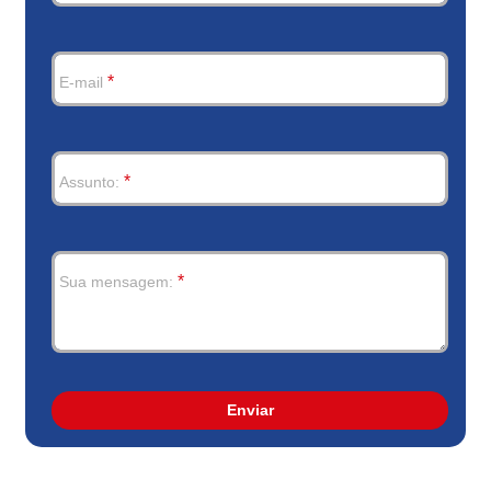
*
E-mail
*
Assunto:
*
Sua mensagem:
Enviar