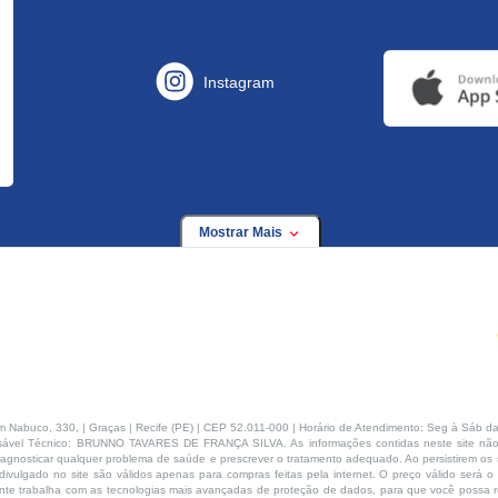
Instagram
Mostrar Mais
buco, 330, | Graças | Recife (PE) | CEP 52.011-000 | Horário de Atendimento: Seg à Sáb da
ável Técnico: BRUNNO TAVARES DE FRANÇA SILVA. As informações contidas neste site não
agnosticar qualquer problema de saúde e prescrever o tratamento adequado. Ao persistirem os s
ivulgado no site são válidos apenas para compras feitas pela internet. O preço válido será o
te trabalha com as tecnologias mais avançadas de proteção de dados, para que você possa rea