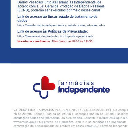
Dados Pessoais junto as Farmácias Independente, de
acordo com a Lei Geral de Proteção de Dados Pessoais
(LGPD), poderão ser exercidos por meio desse canal
Link de acesso ao Encarregado de tratamento de
dados:
https://www.farmaciasindependente.com.br/encarregado-de-dados
Link de acesso às Políticas de Privacidade:
https://farmaciasindependente.com.br/politica-privacidade
Horário de atendimento:
Dias úteis, das 8h30 às 17h30
VJ FARMA LTDA | FARMÁCIAS INDEPENDENTE | : 01.693.953/0001-45 | Rua Joaquim Na
7h às 20:30h, Sábado, das 7h às 19:00h e Domingos das 8h às 18:00h | Respons
orientações dadas pelo profissional da área médica. Somente o médico está apto a di
www.anvisa.gov.br. Os preços, as promoções, o frete e as condições de pagamento d
confirmação da disponibilidade de produto em nosso estoque. A Farmácia Independen