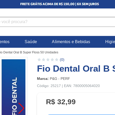
entos
Saúde
Alimentos e Bebidas
Higi
io Dental Oral B Super Floss 50 Unidades
(0)
Fio Dental Oral B
Marca:
P&G - PERF
Código: 25217 | EAN: 7800005064020
R$ 32,99