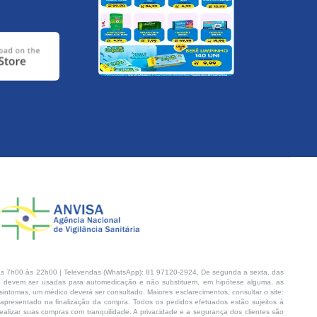
s 7h00 às 22h00 | Televendas (WhatsApp): 81 97120-2924, De segunda a sexta, das
 devem ser usadas para automedicação e não substituem, em hipótese alguma, as
intomas, um médico deverá ser consultado. Maiores esclarecimentos, consultar o site:
 apresentado na finalização da compra. Todos os pedidos efetuados estão sujeitos à
lizar suas compras com tranquilidade. A privacidade e a segurança dos clientes são