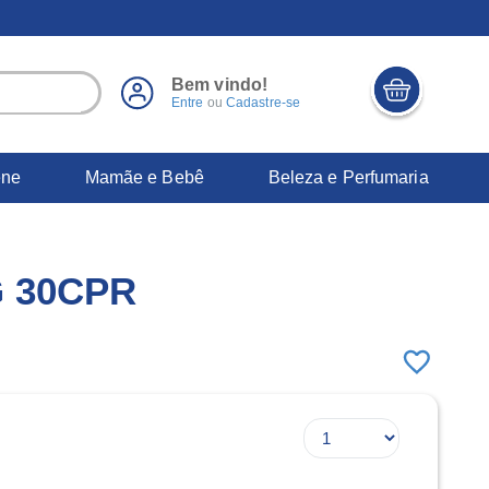
Bem vindo!
Entre
ou
Cadastre-se
ene
Mamãe e Bebê
Beleza e Perfumaria
 30CPR