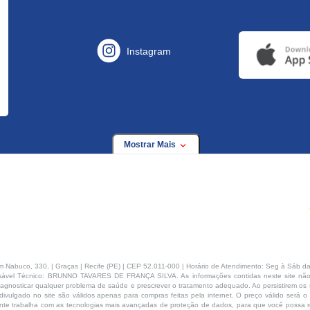
Instagram
Mostrar Mais
buco, 330, | Graças | Recife (PE) | CEP 52.011-000 | Horário de Atendimento: Seg à Sáb da
ável Técnico: BRUNNO TAVARES DE FRANÇA SILVA. As informações contidas neste site não
agnosticar qualquer problema de saúde e prescrever o tratamento adequado. Ao persistirem os s
ivulgado no site são válidos apenas para compras feitas pela internet. O preço válido será o
te trabalha com as tecnologias mais avançadas de proteção de dados, para que você possa rea