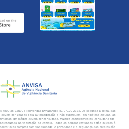
s 7h00 às 22h00 | Televendas (WhatsApp): 81 97120-2924, De segunda a sexta, das
 devem ser usadas para automedicação e não substituem, em hipótese alguma, as
intomas, um médico deverá ser consultado. Maiores esclarecimentos, consultar o site:
 apresentado na finalização da compra. Todos os pedidos efetuados estão sujeitos à
lizar suas compras com tranquilidade. A privacidade e a segurança dos clientes são