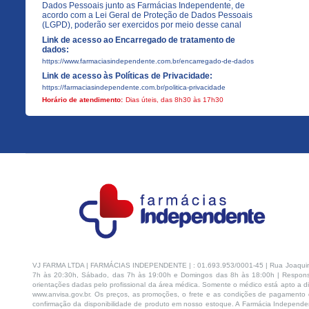
Dados Pessoais junto as Farmácias Independente, de
acordo com a Lei Geral de Proteção de Dados Pessoais
(LGPD), poderão ser exercidos por meio desse canal
Link de acesso ao Encarregado de tratamento de
dados:
https://www.farmaciasindependente.com.br/encarregado-de-dados
Link de acesso às Políticas de Privacidade:
https://farmaciasindependente.com.br/politica-privacidade
Horário de atendimento:
Dias úteis, das 8h30 às 17h30
VJ FARMA LTDA | FARMÁCIAS INDEPENDENTE | : 01.693.953/0001-45 | Rua Joaquim Na
7h às 20:30h, Sábado, das 7h às 19:00h e Domingos das 8h às 18:00h | Respons
orientações dadas pelo profissional da área médica. Somente o médico está apto a di
www.anvisa.gov.br. Os preços, as promoções, o frete e as condições de pagamento d
confirmação da disponibilidade de produto em nosso estoque. A Farmácia Independen