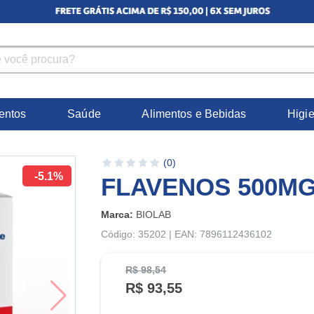
entos
Saúde
Alimentos e Bebidas
Higi
(0)
-5.1%
FLAVENOS 500MG
Marca:
BIOLAB
Código: 35202 | EAN: 7896112436102
R$ 98,54
R$ 93,55