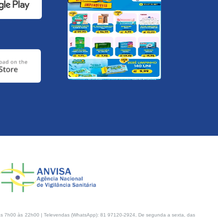
s 7h00 às 22h00 | Televendas (WhatsApp): 81 97120-2924, De segunda a sexta, das