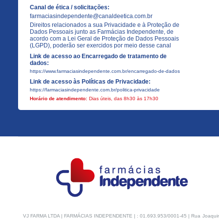
Canal de ética / solicitações:
farmaciasindependente@canaldeetica.com.br
Direitos relacionados a sua Privacidade e à Proteção de
Dados Pessoais junto as Farmácias Independente, de
acordo com a Lei Geral de Proteção de Dados Pessoais
(LGPD), poderão ser exercidos por meio desse canal
Link de acesso ao Encarregado de tratamento de
dados:
https://www.farmaciasindependente.com.br/encarregado-de-dados
Link de acesso às Políticas de Privacidade:
https://farmaciasindependente.com.br/politica-privacidade
Horário de atendimento:
Dias úteis, das 8h30 às 17h30
VJ FARMA LTDA | FARMÁCIAS INDEPENDENTE | : 01.693.953/0001-45 | Rua Joaquim Na