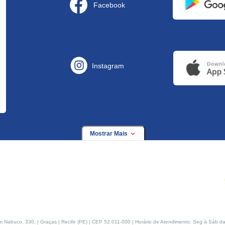
Facebook
Instagram
Mostrar Mais
buco, 330, | Graças | Recife (PE) | CEP 52.011-000 | Horário de Atendimento: Seg à Sáb da