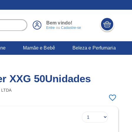
Bem vindo!
Entre
ou
Cadastre-se
ene
Mamãe e Bebê
Beleza e Perfumaria
per XXG 50Unidades
 LTDA