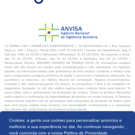
VJ FARMA LTDA | FARMÁCIAS INDEPENDENTE | : 01.693.953/0001-45 | Rua Joaquim
Nabuco, 330, | Graças | Recife (PE) | CEP 52.011-000 | Horário de Atendimento: Seg à
Sáb das 7h00 às 22h00 | Televendas (WhatsApp): 81 97120-2924, De segunda a sexta,
das 7h às 20:30h, Sábado, das 7h às 19:00h e Domingos das 8h às 18:00h |
Responsável Técnico: BRUNNO TAVARES DE FRANÇA SILVA. As informações contidas
neste site não devem ser usadas para automedicação e não substituem, em hipótese
alguma, as orientações dadas pelo profissional da área médica. Somente o médico está
apto a diagnosticar qualquer problema de saúde e prescrever o tratamento adequado. Ao
persistirem os sintomas, um médico deverá ser consultado. Maiores esclarecimentos,
consultar o site: www.anvisa.gov.br. Os preços, as promoções, o frete e as condições de
pagamento divulgado no site são válidos apenas para compras feitas pela internet. O
preço válido será o apresentado na finalização da compra. Todos os pedidos efetuados
estão sujeitos à confirmação da disponibilidade de produto em nosso estoque. A Farmácia
Independente trabalha com as tecnologias mais avançadas de proteção de dados, para
que você possa realizar suas compras com tranquilidade. A privacidade e a segurança
dos clientes são compromissos da Farmácia Independente.
Cookies: a gente usa cookies para personalizar anúncios e
Desenvolvido por:
Produto indisponível
melhorar a sua experiência no site. Ao continuar navegando,
você concorda com a nossa
Política de Privacidade.