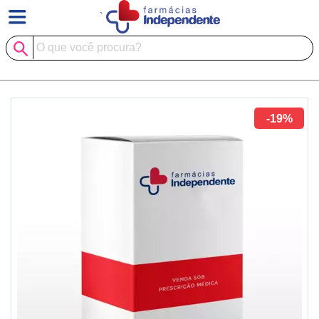
`
-19%