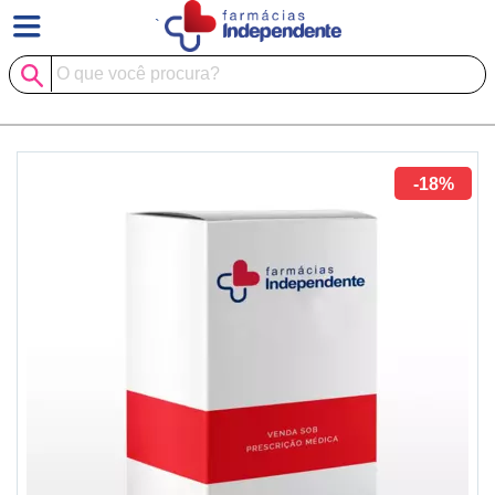
`
-18%