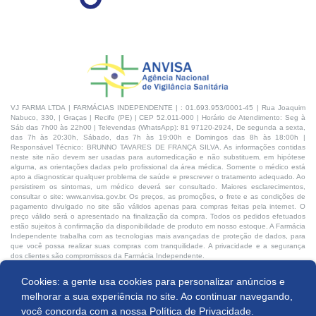
VJ FARMA LTDA | FARMÁCIAS INDEPENDENTE | : 01.693.953/0001-45 | Rua Joaquim
Nabuco, 330, | Graças | Recife (PE) | CEP 52.011-000 | Horário de Atendimento: Seg à
Sáb das 7h00 às 22h00 | Televendas (WhatsApp): 81 97120-2924, De segunda a sexta,
das 7h às 20:30h, Sábado, das 7h às 19:00h e Domingos das 8h às 18:00h |
Responsável Técnico: BRUNNO TAVARES DE FRANÇA SILVA. As informações contidas
neste site não devem ser usadas para automedicação e não substituem, em hipótese
alguma, as orientações dadas pelo profissional da área médica. Somente o médico está
apto a diagnosticar qualquer problema de saúde e prescrever o tratamento adequado. Ao
persistirem os sintomas, um médico deverá ser consultado. Maiores esclarecimentos,
consultar o site: www.anvisa.gov.br. Os preços, as promoções, o frete e as condições de
pagamento divulgado no site são válidos apenas para compras feitas pela internet. O
preço válido será o apresentado na finalização da compra. Todos os pedidos efetuados
estão sujeitos à confirmação da disponibilidade de produto em nosso estoque. A Farmácia
Independente trabalha com as tecnologias mais avançadas de proteção de dados, para
que você possa realizar suas compras com tranquilidade. A privacidade e a segurança
dos clientes são compromissos da Farmácia Independente.
Cookies: a gente usa cookies para personalizar anúncios e
Desenvolvido por:
Produto indisponível
melhorar a sua experiência no site. Ao continuar navegando,
você concorda com a nossa
Política de Privacidade.