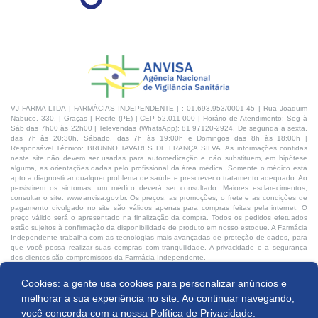
VJ FARMA LTDA | FARMÁCIAS INDEPENDENTE | : 01.693.953/0001-45 | Rua Joaquim
Nabuco, 330, | Graças | Recife (PE) | CEP 52.011-000 | Horário de Atendimento: Seg à
Sáb das 7h00 às 22h00 | Televendas (WhatsApp): 81 97120-2924, De segunda a sexta,
das 7h às 20:30h, Sábado, das 7h às 19:00h e Domingos das 8h às 18:00h |
Responsável Técnico: BRUNNO TAVARES DE FRANÇA SILVA. As informações contidas
neste site não devem ser usadas para automedicação e não substituem, em hipótese
alguma, as orientações dadas pelo profissional da área médica. Somente o médico está
apto a diagnosticar qualquer problema de saúde e prescrever o tratamento adequado. Ao
persistirem os sintomas, um médico deverá ser consultado. Maiores esclarecimentos,
consultar o site: www.anvisa.gov.br. Os preços, as promoções, o frete e as condições de
pagamento divulgado no site são válidos apenas para compras feitas pela internet. O
preço válido será o apresentado na finalização da compra. Todos os pedidos efetuados
estão sujeitos à confirmação da disponibilidade de produto em nosso estoque. A Farmácia
Independente trabalha com as tecnologias mais avançadas de proteção de dados, para
que você possa realizar suas compras com tranquilidade. A privacidade e a segurança
dos clientes são compromissos da Farmácia Independente.
Cookies: a gente usa cookies para personalizar anúncios e
Desenvolvido por:
Produto indisponível
melhorar a sua experiência no site. Ao continuar navegando,
você concorda com a nossa
Política de Privacidade.