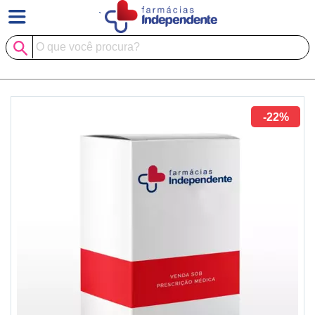
`
-22%