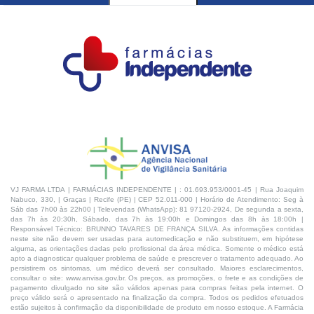
VJ FARMA LTDA | FARMÁCIAS INDEPENDENTE | : 01.693.953/0001-45 | Rua Joaquim
Nabuco, 330, | Graças | Recife (PE) | CEP 52.011-000 | Horário de Atendimento: Seg à
Sáb das 7h00 às 22h00 | Televendas (WhatsApp): 81 97120-2924, De segunda a sexta,
das 7h às 20:30h, Sábado, das 7h às 19:00h e Domingos das 8h às 18:00h |
Responsável Técnico: BRUNNO TAVARES DE FRANÇA SILVA. As informações contidas
neste site não devem ser usadas para automedicação e não substituem, em hipótese
alguma, as orientações dadas pelo profissional da área médica. Somente o médico está
apto a diagnosticar qualquer problema de saúde e prescrever o tratamento adequado. Ao
persistirem os sintomas, um médico deverá ser consultado. Maiores esclarecimentos,
consultar o site: www.anvisa.gov.br. Os preços, as promoções, o frete e as condições de
pagamento divulgado no site são válidos apenas para compras feitas pela internet. O
preço válido será o apresentado na finalização da compra. Todos os pedidos efetuados
estão sujeitos à confirmação da disponibilidade de produto em nosso estoque. A Farmácia