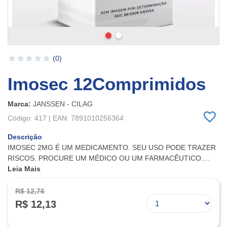
(0)
Imosec 12Comprimidos
Marca:
JANSSEN - CILAG
Código: 417 | EAN: 7891010256364
Descrição
IMOSEC 2MG É UM MEDICAMENTO. SEU USO PODE TRAZER
RISCOS. PROCURE UM MÉDICO OU UM FARMACÊUTICO.
LEIA A BULA. MEDICAMENTOS PODEM CAUSAR EFEITOS
Leia Mais
INDESEJADOS. EVITE A AUTOMEDICAÇÃO: INFORME-SE COM
O FARMACÊUTICO.
R$ 12,76
R$ 12,13