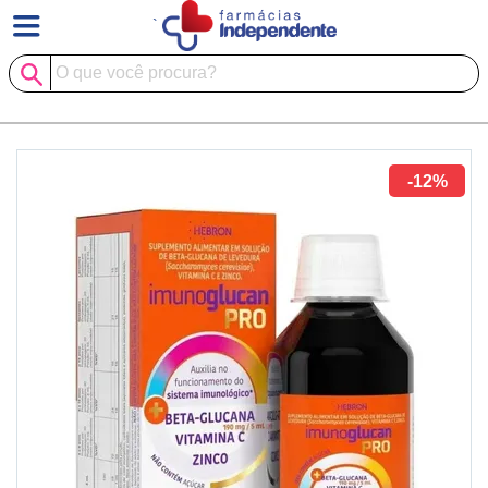
`
-12%