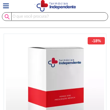
`
-18%