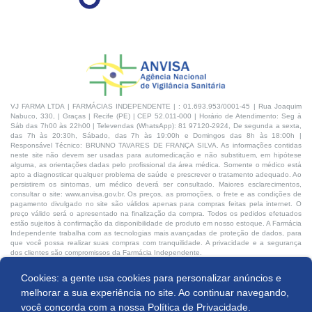
VJ FARMA LTDA | FARMÁCIAS INDEPENDENTE | : 01.693.953/0001-45 | Rua Joaquim
Nabuco, 330, | Graças | Recife (PE) | CEP 52.011-000 | Horário de Atendimento: Seg à
Sáb das 7h00 às 22h00 | Televendas (WhatsApp): 81 97120-2924, De segunda a sexta,
das 7h às 20:30h, Sábado, das 7h às 19:00h e Domingos das 8h às 18:00h |
Responsável Técnico: BRUNNO TAVARES DE FRANÇA SILVA. As informações contidas
neste site não devem ser usadas para automedicação e não substituem, em hipótese
alguma, as orientações dadas pelo profissional da área médica. Somente o médico está
apto a diagnosticar qualquer problema de saúde e prescrever o tratamento adequado. Ao
persistirem os sintomas, um médico deverá ser consultado. Maiores esclarecimentos,
consultar o site: www.anvisa.gov.br. Os preços, as promoções, o frete e as condições de
pagamento divulgado no site são válidos apenas para compras feitas pela internet. O
preço válido será o apresentado na finalização da compra. Todos os pedidos efetuados
estão sujeitos à confirmação da disponibilidade de produto em nosso estoque. A Farmácia
Independente trabalha com as tecnologias mais avançadas de proteção de dados, para
que você possa realizar suas compras com tranquilidade. A privacidade e a segurança
dos clientes são compromissos da Farmácia Independente.
Cookies: a gente usa cookies para personalizar anúncios e
Desenvolvido por:
Produto indisponível
melhorar a sua experiência no site. Ao continuar navegando,
você concorda com a nossa
Política de Privacidade.