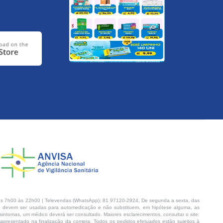
s 7h00 às 22h00 | Televendas (WhatsApp): 81 97120-2924, De segunda a sexta, das
 devem ser usadas para automedicação e não substituem, em hipótese alguma, as
intomas, um médico deverá ser consultado. Maiores esclarecimentos, consultar o site:
 apresentado na finalização da compra. Todos os pedidos efetuados estão sujeitos à