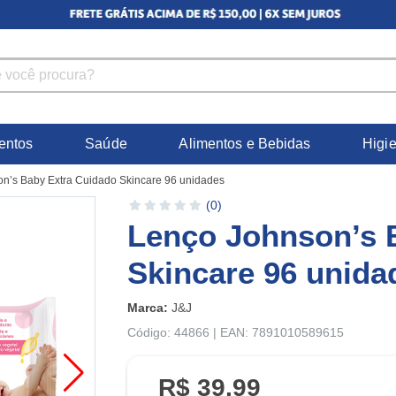
entos
Saúde
Alimentos e Bebidas
Higi
n’s Baby Extra Cuidado Skincare 96 unidades
(0)
Lenço Johnson’s 
Skincare 96 unida
Marca:
J&J
Código: 44866 | EAN: 7891010589615
R$ 39,99