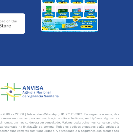
s 7h00 às 22h00 | Televendas (WhatsApp): 81 97120-2924, De segunda a sexta, das
 devem ser usadas para automedicação e não substituem, em hipótese alguma, as
intomas, um médico deverá ser consultado. Maiores esclarecimentos, consultar o site:
 apresentado na finalização da compra. Todos os pedidos efetuados estão sujeitos à
lizar suas compras com tranquilidade. A privacidade e a segurança dos clientes são