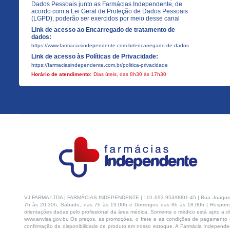
Dados Pessoais junto as Farmácias Independente, de
acordo com a Lei Geral de Proteção de Dados Pessoais
(LGPD), poderão ser exercidos por meio desse canal
Link de acesso ao Encarregado de tratamento de
dados:
https://www.farmaciasindependente.com.br/encarregado-de-dados
Link de acesso às Políticas de Privacidade:
https://farmaciasindependente.com.br/politica-privacidade
Horário de atendimento:
Dias úteis, das 8h30 às 17h30
VJ FARMA LTDA | FARMÁCIAS INDEPENDENTE | : 01.693.953/0001-45 | Rua Joaquim Na
7h às 20:30h, Sábado, das 7h às 19:00h e Domingos das 8h às 18:00h | Respons
orientações dadas pelo profissional da área médica. Somente o médico está apto a di
www.anvisa.gov.br. Os preços, as promoções, o frete e as condições de pagamento d
confirmação da disponibilidade de produto em nosso estoque. A Farmácia Independen