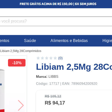
entos
Saúde
Alimentos e Bebidas
Higi
>
Libiam 2,5Mg 28Comprimidos
(0)
-10%
Libiam 2,5Mg 28C
Marca:
LIBBS
Código: 17717 | EAN: 7896094200920
R$ 105,12
R$ 94,17