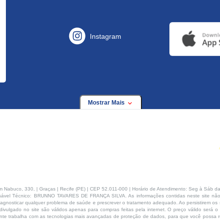
Instagram
Mostrar Mais
buco, 330, | Graças | Recife (PE) | CEP 52.011-000 | Horário de Atendimento: Seg à Sáb da
ável Técnico: BRUNNO TAVARES DE FRANÇA SILVA. As informações contidas neste site não
agnosticar qualquer problema de saúde e prescrever o tratamento adequado. Ao persistirem os s
ivulgado no site são válidos apenas para compras feitas pela internet. O preço válido será o
te trabalha com as tecnologias mais avançadas de proteção de dados, para que você possa rea