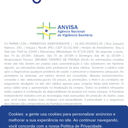
VJ FARMA LTDA | FARMÁCIAS INDEPENDENTE | : 01.693.953/0001-45 | Rua Joaquim
Nabuco, 330, | Graças | Recife (PE) | CEP 52.011-000 | Horário de Atendimento: Seg à
Sáb das 7h00 às 22h00 | Televendas (WhatsApp): 81 97120-2924, De segunda a sexta,
das 7h às 20:30h, Sábado, das 7h às 19:00h e Domingos das 8h às 18:00h |
Responsável Técnico: BRUNNO TAVARES DE FRANÇA SILVA. As informações contidas
neste site não devem ser usadas para automedicação e não substituem, em hipótese
alguma, as orientações dadas pelo profissional da área médica. Somente o médico está
apto a diagnosticar qualquer problema de saúde e prescrever o tratamento adequado. Ao
persistirem os sintomas, um médico deverá ser consultado. Maiores esclarecimentos,
consultar o site: www.anvisa.gov.br. Os preços, as promoções, o frete e as condições de
pagamento divulgado no site são válidos apenas para compras feitas pela internet. O
preço válido será o apresentado na finalização da compra. Todos os pedidos efetuados
estão sujeitos à confirmação da disponibilidade de produto em nosso estoque. A Farmácia
Independente trabalha com as tecnologias mais avançadas de proteção de dados, para
que você possa realizar suas compras com tranquilidade. A privacidade e a segurança
dos clientes são compromissos da Farmácia Independente.
Cookies: a gente usa cookies para personalizar anúncios e
Desenvolvido por:
Produto indisponível
melhorar a sua experiência no site. Ao continuar navegando,
você concorda com a nossa
Política de Privacidade.