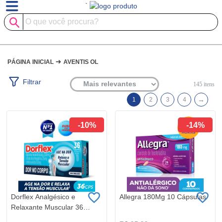
`
➜
PÁGINA INICIAL
AVENTIS OL
Filtrar
145
itens
→
1
2
3
4
-10%
-14%
Dorflex Analgésico e
Allegra 180Mg 10 Cápsulas
Relaxante Muscular 36
Comprimidos