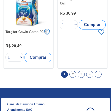
5Ml
R$ 36,99
Comprar
Targifor Cewin Gotas 20Ml
R$ 20,49
Comprar
→
1
2
3
4
Canal de Denúncia Externo
Atendimento SAC: