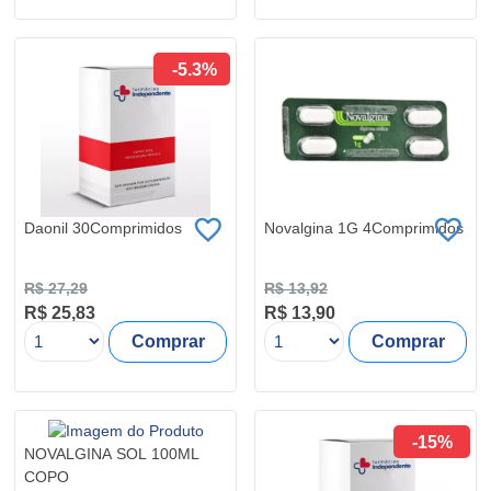
-5.3%
Daonil 30Comprimidos
Novalgina 1G 4Comprimidos
R$ 27,29
R$ 13,92
R$ 25,83
R$ 13,90
Comprar
Comprar
-15%
NOVALGINA SOL 100ML
COPO