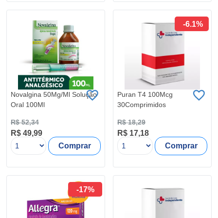
-6.1%
Novalgina 50Mg/Ml Solução
Puran T4 100Mcg
Oral 100Ml
30Comprimidos
R$ 52,34
R$ 18,29
R$ 49,99
R$ 17,18
Comprar
Comprar
-17%