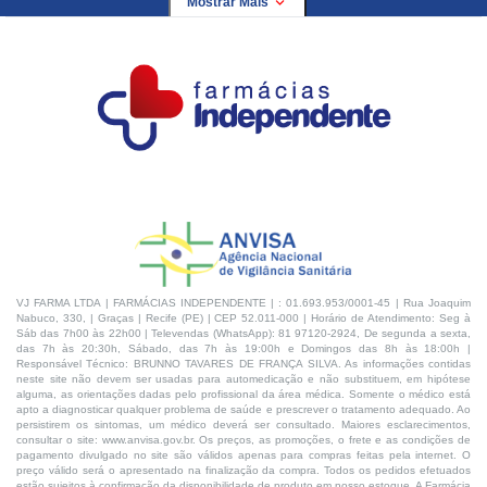
Mostrar Mais
VJ FARMA LTDA | FARMÁCIAS INDEPENDENTE | : 01.693.953/0001-45 | Rua Joaquim
Nabuco, 330, | Graças | Recife (PE) | CEP 52.011-000 | Horário de Atendimento: Seg à
Sáb das 7h00 às 22h00 | Televendas (WhatsApp): 81 97120-2924, De segunda a sexta,
das 7h às 20:30h, Sábado, das 7h às 19:00h e Domingos das 8h às 18:00h |
Responsável Técnico: BRUNNO TAVARES DE FRANÇA SILVA. As informações contidas
neste site não devem ser usadas para automedicação e não substituem, em hipótese
alguma, as orientações dadas pelo profissional da área médica. Somente o médico está
apto a diagnosticar qualquer problema de saúde e prescrever o tratamento adequado. Ao
persistirem os sintomas, um médico deverá ser consultado. Maiores esclarecimentos,
consultar o site: www.anvisa.gov.br. Os preços, as promoções, o frete e as condições de
pagamento divulgado no site são válidos apenas para compras feitas pela internet. O
preço válido será o apresentado na finalização da compra. Todos os pedidos efetuados
estão sujeitos à confirmação da disponibilidade de produto em nosso estoque. A Farmácia