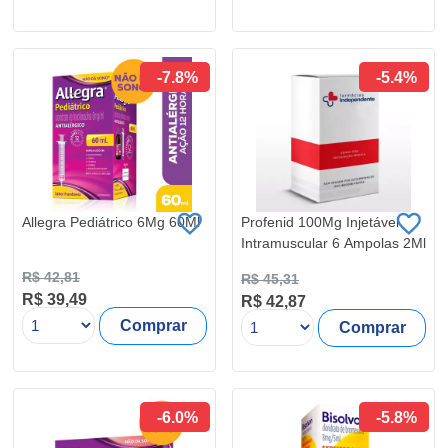
-7.8%
-5.4%
Allegra Pediátrico 6Mg 60Ml
Profenid 100Mg Injetável
Intramuscular 6 Ampolas 2Ml
R$ 42,81
R$ 45,31
R$ 39,49
R$ 42,87
Comprar
Comprar
-6.0%
-5.8%