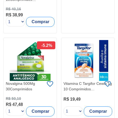
Efervescente Sabor Limão
R$ 40,16
R$ 38,99
Comprar
-5.2%
Novalgina 500Mg
Vitamina C Targifor Cewin 1g
30Comprimidos
10 Comprimidos
Efervescentes Laranja
R$ 50,10
R$ 19,49
R$ 47,48
Comprar
Comprar