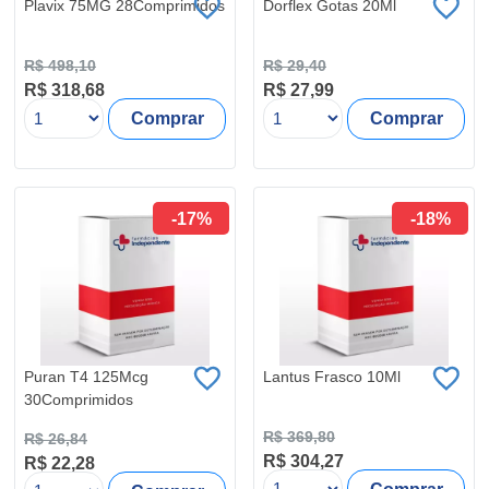
Plavix 75MG 28Comprimidos
Dorflex Gotas 20Ml
R$ 498,10
R$ 29,40
R$ 318,68
R$ 27,99
Comprar
Comprar
-17%
-18%
Puran T4 125Mcg
Lantus Frasco 10Ml
30Comprimidos
R$ 369,80
R$ 26,84
R$ 304,27
R$ 22,28