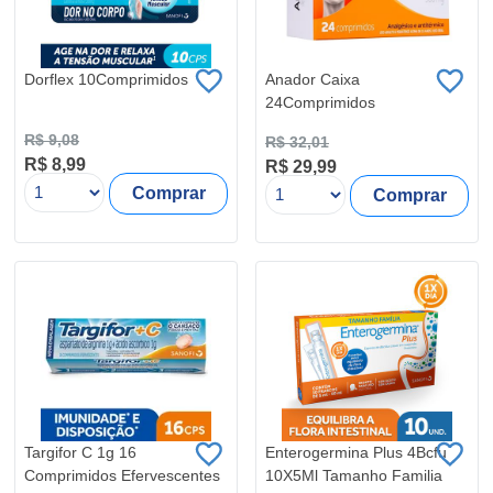
Dorflex 10Comprimidos
Anador Caixa
24Comprimidos
R$ 9,08
R$ 32,01
R$ 8,99
R$ 29,99
Comprar
Comprar
Targifor C 1g 16
Enterogermina Plus 4Bcfu
Comprimidos Efervescentes
10X5Ml Tamanho Familia