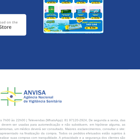
s 7h00 às 22h00 | Televendas (WhatsApp): 81 97120-2924, De segunda a sexta, das
 devem ser usadas para automedicação e não substituem, em hipótese alguma, as
intomas, um médico deverá ser consultado. Maiores esclarecimentos, consultar o site:
 apresentado na finalização da compra. Todos os pedidos efetuados estão sujeitos à
lizar suas compras com tranquilidade. A privacidade e a segurança dos clientes são