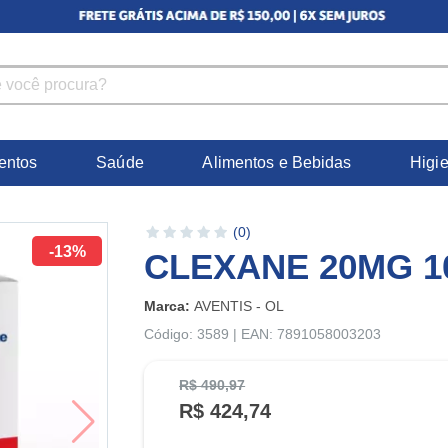
entos
Saúde
Alimentos e Bebidas
Higi
(0)
-13%
CLEXANE 20MG 1
Marca:
AVENTIS - OL
Código: 3589 | EAN: 7891058003203
R$ 490,97
R$ 424,74