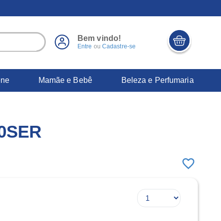
Bem vindo!
Entre
ou
Cadastre-se
ene
Mamãe e Bebê
Beleza e Perfumaria
0SER