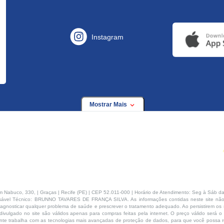
Instagram
Mostrar Mais
buco, 330, | Graças | Recife (PE) | CEP 52.011-000 | Horário de Atendimento: Seg à Sáb da
ável Técnico: BRUNNO TAVARES DE FRANÇA SILVA. As informações contidas neste site não
agnosticar qualquer problema de saúde e prescrever o tratamento adequado. Ao persistirem os s
ivulgado no site são válidos apenas para compras feitas pela internet. O preço válido será o
te trabalha com as tecnologias mais avançadas de proteção de dados, para que você possa rea