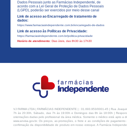
Dados Pessoais junto as Farmácias Independente, de
acordo com a Lei Geral de Proteção de Dados Pessoais
(LGPD), poderão ser exercidos por meio desse canal
Link de acesso ao Encarregado de tratamento de
dados:
https://www.farmaciasindependente.com.br/encarregado-de-dados
Link de acesso às Políticas de Privacidade:
https://farmaciasindependente.com.br/politica-privacidade
Horário de atendimento:
Dias úteis, das 8h30 às 17h30
VJ FARMA LTDA | FARMÁCIAS INDEPENDENTE | : 01.693.953/0001-45 | Rua Joaquim Na
7h às 20:30h, Sábado, das 7h às 19:00h e Domingos das 8h às 18:00h | Respons
orientações dadas pelo profissional da área médica. Somente o médico está apto a di
www.anvisa.gov.br. Os preços, as promoções, o frete e as condições de pagamento d
confirmação da disponibilidade de produto em nosso estoque. A Farmácia Independen