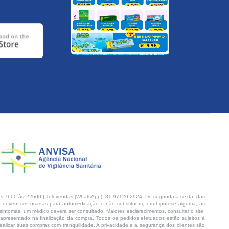
s 7h00 às 22h00 | Televendas (WhatsApp): 81 97120-2924, De segunda a sexta, das
 devem ser usadas para automedicação e não substituem, em hipótese alguma, as
intomas, um médico deverá ser consultado. Maiores esclarecimentos, consultar o site:
 apresentado na finalização da compra. Todos os pedidos efetuados estão sujeitos à
lizar suas compras com tranquilidade. A privacidade e a segurança dos clientes são