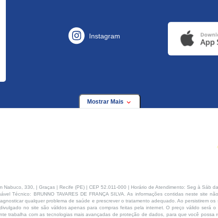
Instagram
Mostrar Mais
buco, 330, | Graças | Recife (PE) | CEP 52.011-000 | Horário de Atendimento: Seg à Sáb da
ável Técnico: BRUNNO TAVARES DE FRANÇA SILVA. As informações contidas neste site não
agnosticar qualquer problema de saúde e prescrever o tratamento adequado. Ao persistirem os s
ivulgado no site são válidos apenas para compras feitas pela internet. O preço válido será o
te trabalha com as tecnologias mais avançadas de proteção de dados, para que você possa rea