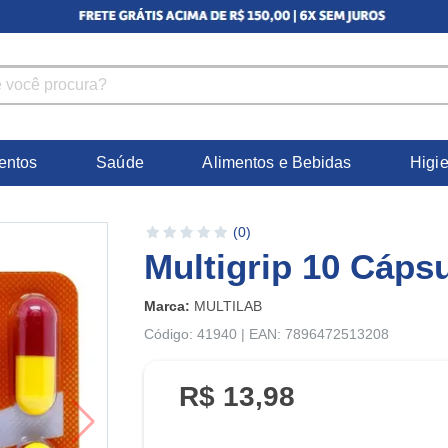
entos
Saúde
Alimentos e Bebidas
Higi
(0)
Multigrip 10 Cáps
Marca:
MULTILAB
Código: 41940 | EAN: 7896472513208
R$ 13,98