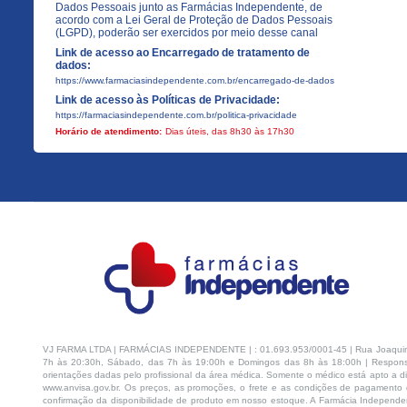
Dados Pessoais junto as Farmácias Independente, de
acordo com a Lei Geral de Proteção de Dados Pessoais
(LGPD), poderão ser exercidos por meio desse canal
Link de acesso ao Encarregado de tratamento de
dados:
https://www.farmaciasindependente.com.br/encarregado-de-dados
Link de acesso às Políticas de Privacidade:
https://farmaciasindependente.com.br/politica-privacidade
Horário de atendimento:
Dias úteis, das 8h30 às 17h30
VJ FARMA LTDA | FARMÁCIAS INDEPENDENTE | : 01.693.953/0001-45 | Rua Joaquim Na
7h às 20:30h, Sábado, das 7h às 19:00h e Domingos das 8h às 18:00h | Respons
orientações dadas pelo profissional da área médica. Somente o médico está apto a di
www.anvisa.gov.br. Os preços, as promoções, o frete e as condições de pagamento d
confirmação da disponibilidade de produto em nosso estoque. A Farmácia Independen