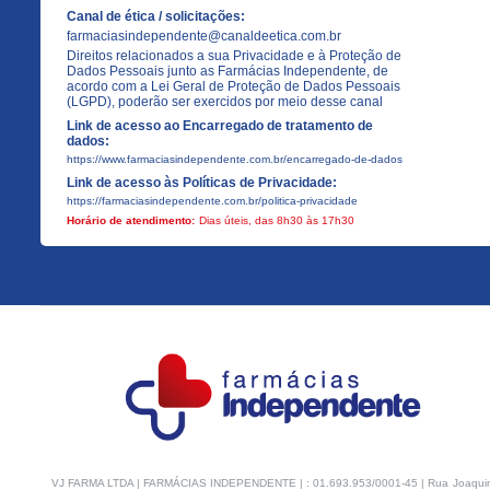
Canal de ética / solicitações:
farmaciasindependente@canaldeetica.com.br
Direitos relacionados a sua Privacidade e à Proteção de
Dados Pessoais junto as Farmácias Independente, de
acordo com a Lei Geral de Proteção de Dados Pessoais
(LGPD), poderão ser exercidos por meio desse canal
Link de acesso ao Encarregado de tratamento de
dados:
https://www.farmaciasindependente.com.br/encarregado-de-dados
Link de acesso às Políticas de Privacidade:
https://farmaciasindependente.com.br/politica-privacidade
Horário de atendimento:
Dias úteis, das 8h30 às 17h30
VJ FARMA LTDA | FARMÁCIAS INDEPENDENTE | : 01.693.953/0001-45 | Rua Joaquim Na