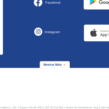
Facebook
Instagram
Mostrar Mais
buco, 330, | Graças | Recife (PE) | CEP 52.011-000 | Horário de Atendimento: Seg à Sáb da