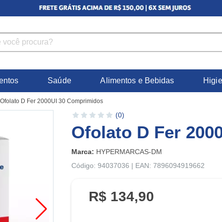
entos
Saúde
Alimentos e Bebidas
Higi
Ofolato D Fer 2000UI 30 Comprimidos
(0)
Ofolato D Fer 200
Marca:
HYPERMARCAS-DM
Código: 94037036 | EAN: 7896094919662
R$ 134,90