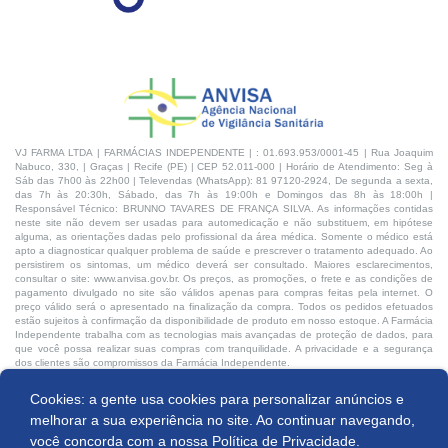
VJ FARMA LTDA | FARMÁCIAS INDEPENDENTE | : 01.693.953/0001-45 | Rua Joaquim
Nabuco, 330, | Graças | Recife (PE) | CEP 52.011-000 | Horário de Atendimento: Seg à
Sáb das 7h00 às 22h00 | Televendas (WhatsApp): 81 97120-2924, De segunda a sexta,
das 7h às 20:30h, Sábado, das 7h às 19:00h e Domingos das 8h às 18:00h |
Responsável Técnico: BRUNNO TAVARES DE FRANÇA SILVA. As informações contidas
neste site não devem ser usadas para automedicação e não substituem, em hipótese
alguma, as orientações dadas pelo profissional da área médica. Somente o médico está
apto a diagnosticar qualquer problema de saúde e prescrever o tratamento adequado. Ao
persistirem os sintomas, um médico deverá ser consultado. Maiores esclarecimentos,
consultar o site: www.anvisa.gov.br. Os preços, as promoções, o frete e as condições de
pagamento divulgado no site são válidos apenas para compras feitas pela internet. O
preço válido será o apresentado na finalização da compra. Todos os pedidos efetuados
estão sujeitos à confirmação da disponibilidade de produto em nosso estoque. A Farmácia
Independente trabalha com as tecnologias mais avançadas de proteção de dados, para
que você possa realizar suas compras com tranquilidade. A privacidade e a segurança
dos clientes são compromissos da Farmácia Independente.
Cookies: a gente usa cookies para personalizar anúncios e
Desenvolvido por:
Produto indisponível
melhorar a sua experiência no site. Ao continuar navegando,
você concorda com a nossa
Política de Privacidade.