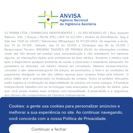
VJ FARMA LTDA | FARMÁCIAS INDEPENDENTE | : 01.693.953/0001-45 | Rua Joaquim
Nabuco, 330, | Graças | Recife (PE) | CEP 52.011-000 | Horário de Atendimento: Seg à
Sáb das 7h00 às 22h00 | Televendas (WhatsApp): 81 97120-2924, De segunda a sexta,
das 7h às 20:30h, Sábado, das 7h às 19:00h e Domingos das 8h às 18:00h |
Responsável Técnico: BRUNNO TAVARES DE FRANÇA SILVA. As informações contidas
neste site não devem ser usadas para automedicação e não substituem, em hipótese
alguma, as orientações dadas pelo profissional da área médica. Somente o médico está
apto a diagnosticar qualquer problema de saúde e prescrever o tratamento adequado. Ao
persistirem os sintomas, um médico deverá ser consultado. Maiores esclarecimentos,
consultar o site: www.anvisa.gov.br. Os preços, as promoções, o frete e as condições de
pagamento divulgado no site são válidos apenas para compras feitas pela internet. O
preço válido será o apresentado na finalização da compra. Todos os pedidos efetuados
estão sujeitos à confirmação da disponibilidade de produto em nosso estoque. A Farmácia
Independente trabalha com as tecnologias mais avançadas de proteção de dados, para
que você possa realizar suas compras com tranquilidade. A privacidade e a segurança
dos clientes são compromissos da Farmácia Independente.
Cookies: a gente usa cookies para personalizar anúncios e
Desenvolvido por:
Produto indisponível
melhorar a sua experiência no site. Ao continuar navegando,
você concorda com a nossa
Política de Privacidade.
Continuar e fechar