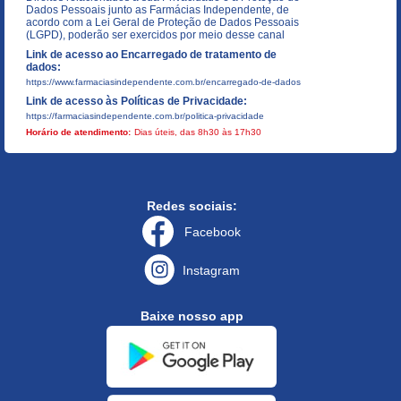
Dados Pessoais junto as Farmácias Independente, de
acordo com a Lei Geral de Proteção de Dados Pessoais
(LGPD), poderão ser exercidos por meio desse canal
Link de acesso ao Encarregado de tratamento de
dados:
https://www.farmaciasindependente.com.br/encarregado-de-dados
Link de acesso às Políticas de Privacidade:
https://farmaciasindependente.com.br/politica-privacidade
Horário de atendimento:
Dias úteis, das 8h30 às 17h30
Redes sociais:
Facebook
Instagram
Baixe nosso app