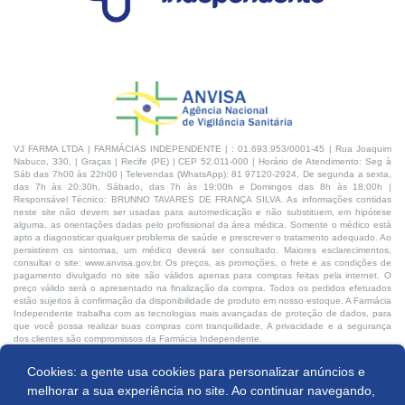
VJ FARMA LTDA | FARMÁCIAS INDEPENDENTE | : 01.693.953/0001-45 | Rua Joaquim
Nabuco, 330, | Graças | Recife (PE) | CEP 52.011-000 | Horário de Atendimento: Seg à
Sáb das 7h00 às 22h00 | Televendas (WhatsApp): 81 97120-2924, De segunda a sexta,
das 7h às 20:30h, Sábado, das 7h às 19:00h e Domingos das 8h às 18:00h |
Responsável Técnico: BRUNNO TAVARES DE FRANÇA SILVA. As informações contidas
neste site não devem ser usadas para automedicação e não substituem, em hipótese
alguma, as orientações dadas pelo profissional da área médica. Somente o médico está
apto a diagnosticar qualquer problema de saúde e prescrever o tratamento adequado. Ao
persistirem os sintomas, um médico deverá ser consultado. Maiores esclarecimentos,
consultar o site: www.anvisa.gov.br. Os preços, as promoções, o frete e as condições de
pagamento divulgado no site são válidos apenas para compras feitas pela internet. O
preço válido será o apresentado na finalização da compra. Todos os pedidos efetuados
estão sujeitos à confirmação da disponibilidade de produto em nosso estoque. A Farmácia
Independente trabalha com as tecnologias mais avançadas de proteção de dados, para
que você possa realizar suas compras com tranquilidade. A privacidade e a segurança
dos clientes são compromissos da Farmácia Independente.
Cookies: a gente usa cookies para personalizar anúncios e
Desenvolvido por:
Comprar
melhorar a sua experiência no site. Ao continuar navegando,