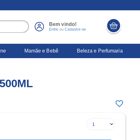
Bem vindo!
Entre
ou
Cadastre-se
ene
Mamãe e Bebê
Beleza e Perfumaria
 500ML