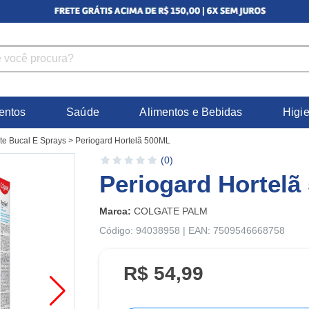
entos
Saúde
Alimentos e Bebidas
Higi
e Bucal E Sprays
>
Periogard Hortelã 500ML
(0)
Periogard Hortelã
Marca:
COLGATE PALM
Código: 94038958 | EAN: 7509546668758
R$ 54,99