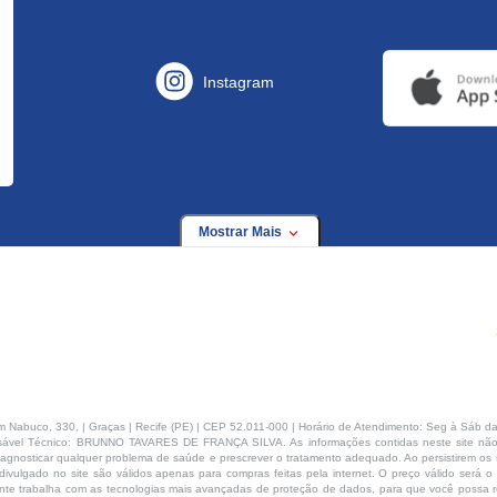
Instagram
Mostrar Mais
buco, 330, | Graças | Recife (PE) | CEP 52.011-000 | Horário de Atendimento: Seg à Sáb da
ável Técnico: BRUNNO TAVARES DE FRANÇA SILVA. As informações contidas neste site não
agnosticar qualquer problema de saúde e prescrever o tratamento adequado. Ao persistirem os s
ivulgado no site são válidos apenas para compras feitas pela internet. O preço válido será o
te trabalha com as tecnologias mais avançadas de proteção de dados, para que você possa rea