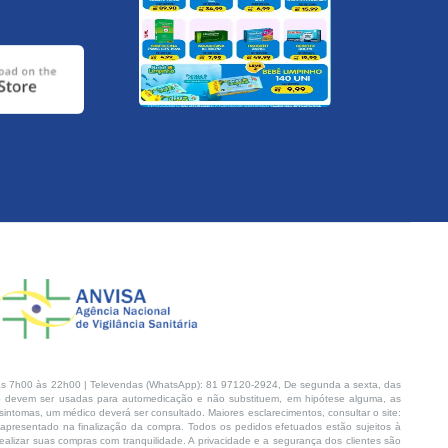
s 7h00 às 22h00 | Televendas (WhatsApp): 81 97120-2924, De segunda a sexta, das
 devem ser usadas para automedicação e não substituem, em hipótese alguma, as
intomas, um médico deverá ser consultado. Maiores esclarecimentos, consultar o site:
 apresentado na finalização da compra. Todos os pedidos efetuados estão sujeitos à
lizar suas compras com tranquilidade. A privacidade e a segurança dos clientes são