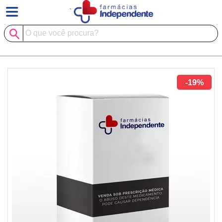
`
-19%