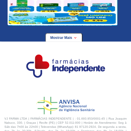
Mostrar Mais
VJ FARMA LTDA | FARMÁCIAS INDEPENDENTE | : 01.693.953/0001-45 | Rua Joaquim
Nabuco, 330, | Graças | Recife (PE) | CEP 52.011-000 | Horário de Atendimento: Seg à
Sáb das 7h00 às 22h00 | Televendas (WhatsApp): 81 97120-2924, De segunda a sexta,
das 7h às 20:30h, Sábado, das 7h às 19:00h e Domingos das 8h às 18:00h |