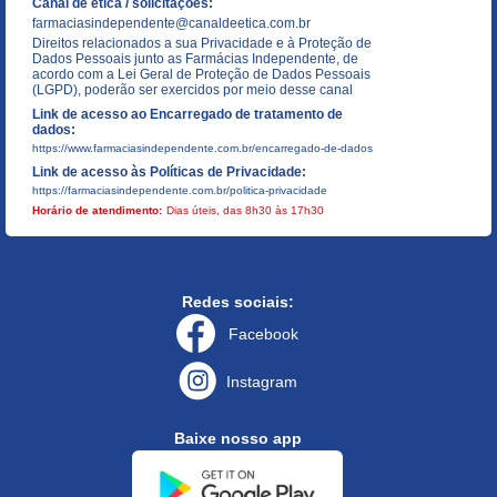
Canal de ética / solicitações:
farmaciasindependente@canaldeetica.com.br
Direitos relacionados a sua Privacidade e à Proteção de
Dados Pessoais junto as Farmácias Independente, de
acordo com a Lei Geral de Proteção de Dados Pessoais
(LGPD), poderão ser exercidos por meio desse canal
Link de acesso ao Encarregado de tratamento de
dados:
https://www.farmaciasindependente.com.br/encarregado-de-dados
Link de acesso às Políticas de Privacidade:
https://farmaciasindependente.com.br/politica-privacidade
Horário de atendimento:
Dias úteis, das 8h30 às 17h30
Redes sociais:
Facebook
Instagram
Baixe nosso app