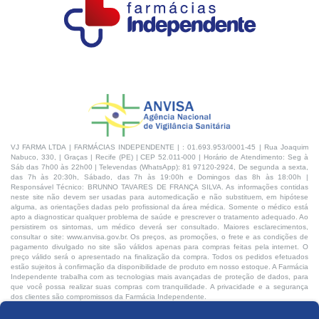
VJ FARMA LTDA | FARMÁCIAS INDEPENDENTE | : 01.693.953/0001-45 | Rua Joaquim
Nabuco, 330, | Graças | Recife (PE) | CEP 52.011-000 | Horário de Atendimento: Seg à
Sáb das 7h00 às 22h00 | Televendas (WhatsApp): 81 97120-2924, De segunda a sexta,
das 7h às 20:30h, Sábado, das 7h às 19:00h e Domingos das 8h às 18:00h |
Responsável Técnico: BRUNNO TAVARES DE FRANÇA SILVA. As informações contidas
neste site não devem ser usadas para automedicação e não substituem, em hipótese
alguma, as orientações dadas pelo profissional da área médica. Somente o médico está
apto a diagnosticar qualquer problema de saúde e prescrever o tratamento adequado. Ao
persistirem os sintomas, um médico deverá ser consultado. Maiores esclarecimentos,
consultar o site: www.anvisa.gov.br. Os preços, as promoções, o frete e as condições de
pagamento divulgado no site são válidos apenas para compras feitas pela internet. O
preço válido será o apresentado na finalização da compra. Todos os pedidos efetuados
estão sujeitos à confirmação da disponibilidade de produto em nosso estoque. A Farmácia
Independente trabalha com as tecnologias mais avançadas de proteção de dados, para
que você possa realizar suas compras com tranquilidade. A privacidade e a segurança
dos clientes são compromissos da Farmácia Independente.