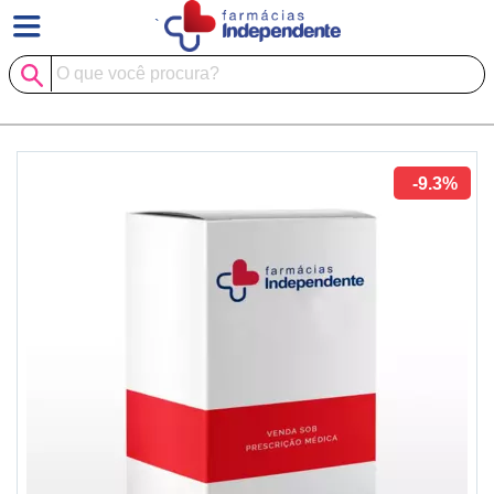
`
-9.3%