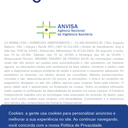
VJ FARMA LTDA | FARMÁCIAS INDEPENDENTE | : 01.693.953/0001-45 | Rua Joaquim
Nabuco, 330, | Graças | Recife (PE) | CEP 52.011-000 | Horário de Atendimento: Seg à
Sáb das 7h00 às 22h00 | Televendas (WhatsApp): 81 97120-2924, De segunda a sexta,
das 7h às 20:30h, Sábado, das 7h às 19:00h e Domingos das 8h às 18:00h |
Responsável Técnico: BRUNNO TAVARES DE FRANÇA SILVA. As informações contidas
neste site não devem ser usadas para automedicação e não substituem, em hipótese
alguma, as orientações dadas pelo profissional da área médica. Somente o médico está
apto a diagnosticar qualquer problema de saúde e prescrever o tratamento adequado. Ao
persistirem os sintomas, um médico deverá ser consultado. Maiores esclarecimentos,
consultar o site: www.anvisa.gov.br. Os preços, as promoções, o frete e as condições de
pagamento divulgado no site são válidos apenas para compras feitas pela internet. O
preço válido será o apresentado na finalização da compra. Todos os pedidos efetuados
estão sujeitos à confirmação da disponibilidade de produto em nosso estoque. A Farmácia
Independente trabalha com as tecnologias mais avançadas de proteção de dados, para
que você possa realizar suas compras com tranquilidade. A privacidade e a segurança
dos clientes são compromissos da Farmácia Independente.
Cookies: a gente usa cookies para personalizar anúncios e
Desenvolvido por:
melhorar a sua experiência no site. Ao continuar navegando,
você concorda com a nossa
Política de Privacidade.