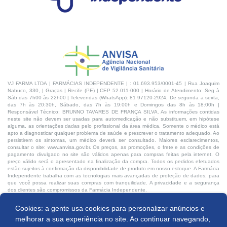
VJ FARMA LTDA | FARMÁCIAS INDEPENDENTE | : 01.693.953/0001-45 | Rua Joaquim
Nabuco, 330, | Graças | Recife (PE) | CEP 52.011-000 | Horário de Atendimento: Seg à
Sáb das 7h00 às 22h00 | Televendas (WhatsApp): 81 97120-2924, De segunda a sexta,
das 7h às 20:30h, Sábado, das 7h às 19:00h e Domingos das 8h às 18:00h |
Responsável Técnico: BRUNNO TAVARES DE FRANÇA SILVA. As informações contidas
neste site não devem ser usadas para automedicação e não substituem, em hipótese
alguma, as orientações dadas pelo profissional da área médica. Somente o médico está
apto a diagnosticar qualquer problema de saúde e prescrever o tratamento adequado. Ao
persistirem os sintomas, um médico deverá ser consultado. Maiores esclarecimentos,
consultar o site: www.anvisa.gov.br. Os preços, as promoções, o frete e as condições de
pagamento divulgado no site são válidos apenas para compras feitas pela internet. O
preço válido será o apresentado na finalização da compra. Todos os pedidos efetuados
estão sujeitos à confirmação da disponibilidade de produto em nosso estoque. A Farmácia
Independente trabalha com as tecnologias mais avançadas de proteção de dados, para
que você possa realizar suas compras com tranquilidade. A privacidade e a segurança
dos clientes são compromissos da Farmácia Independente.
Cookies: a gente usa cookies para personalizar anúncios e
Desenvolvido por:
Comprar
melhorar a sua experiência no site. Ao continuar navegando,