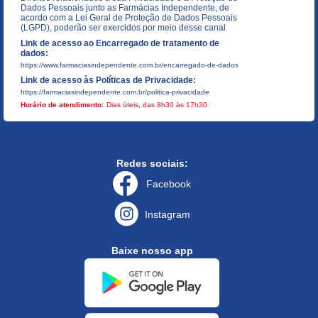
Dados Pessoais junto as Farmácias Independente, de
acordo com a Lei Geral de Proteção de Dados Pessoais
(LGPD), poderão ser exercidos por meio desse canal
Link de acesso ao Encarregado de tratamento de
dados:
https://www.farmaciasindependente.com.br/encarregado-de-dados
Link de acesso às Políticas de Privacidade:
https://farmaciasindependente.com.br/politica-privacidade
Horário de atendimento:
Dias úteis, das 8h30 às 17h30
Redes sociais:
Facebook
Instagram
Baixe nosso app