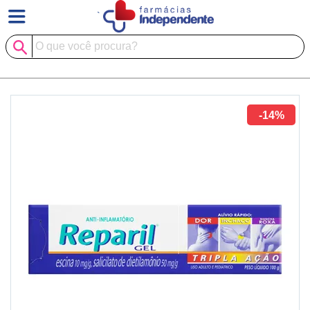
`
-14%