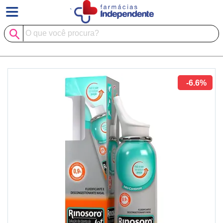
`
-6.6%