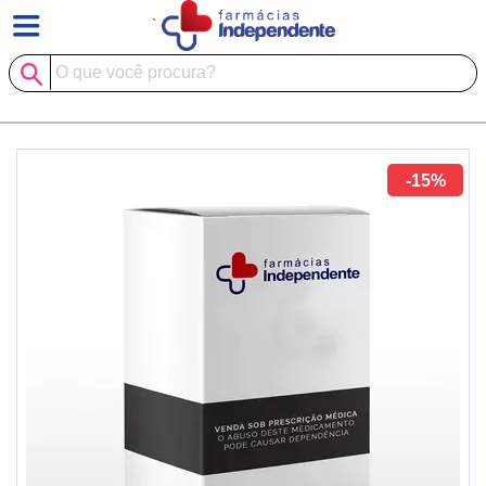
`
-15%