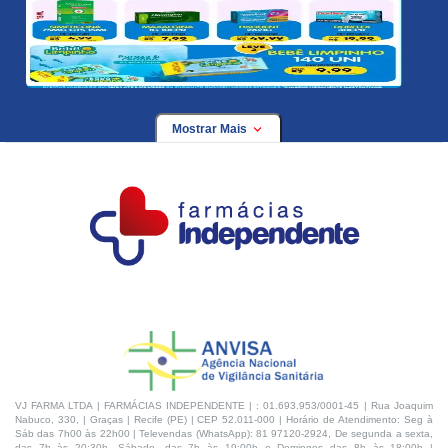
Mostrar Mais
VJ FARMA LTDA | FARMÁCIAS INDEPENDENTE | : 01.693.953/0001-45 | Rua Joaquim
Nabuco, 330, | Graças | Recife (PE) | CEP 52.011-000 | Horário de Atendimento: Seg à
Sáb das 7h00 às 22h00 | Televendas (WhatsApp): 81 97120-2924, De segunda a sexta,
das 7h às 20:30h, Sábado, das 7h às 19:00h e Domingos das 8h às 18:00h |